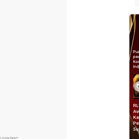
Pun
pe
Ko
In
Bahtra Banong
Daniel Johan Raih
RL
 Aras,
Dianugerahi
detiktimur Awards:
Aw
erasi
Legislator Aspiratif
Dedikasi
Ka
tur demi
Bidang Keadilan
Memperjuangkan
Pe
un
Sosial-Agraria
Petani & Nelayan
Su
H CONTENT