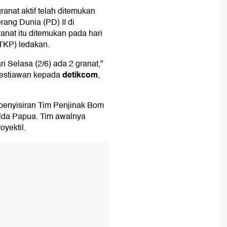
ranat aktif telah ditemukan
ang Dunia (PD) II di
ranat itu ditemukan pada hari
(TKP) ledakan.
ri Selasa (2/6) ada 2 granat,"
detikcom
restiawan kepada
,
il penyisiran Tim Penjinak Bom
lda Papua. Tim awalnya
yektil.