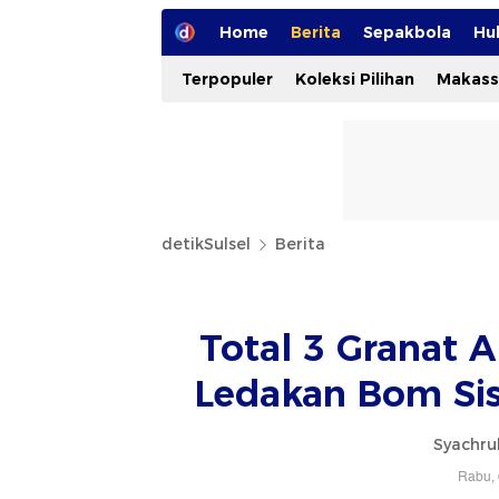
Home
Berita
Sepakbola
Hu
Terpopuler
Koleksi Pilihan
Makass
detikSulsel
Berita
Total 3 Granat 
Ledakan Bom Sis
Syachru
Rabu, 