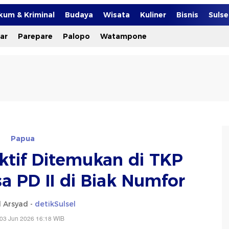
kum & Kriminal
Budaya
Wisata
Kuliner
Bisnis
Suls
ar
Parepare
Palopo
Watampone
Papua
Aktif Ditemukan di TKP
a PD II di Biak Numfor
l Arsyad -
detikSulsel
03 Jun 2026 16:18 WIB