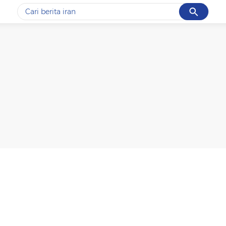
Cancel
Yang sedang ramai dicari
#1
data live draw sgp
#2
piala presiden 2026
#3
prabowo
#4
iran
#5
gempa hari ini
Promoted
Terakhir yang dicari
Loading...