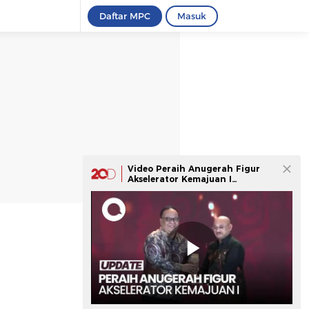
Daftar MPC
Masuk
Video Peraih Anugerah Figur
Akselerator Kemajuan I
detiktimur Awards