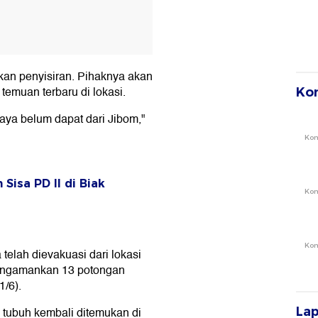
ukan penyisiran. Pihaknya akan
emuan terbaru di lokasi.
Ko
saya belum dapat dari Jibom,"
Ko
Sisa PD II di Biak
Ko
Ko
 telah dievakuasi dari lokasi
mengamankan 13 potongan
1/6).
La
n tubuh kembali ditemukan di