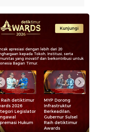
Kunjungi
cak apresiasi dengan lebih dari 20
nghargaan kepada Tokoh, Institusi, serta
munitas yang inovatif dan berkontribusi untuk
donesia Bagian Timur.
 Raih detiktimur
MYP Dorong
Daftar Lengkap
ards 2026
Infrastruktur
Penerima
tegori Legislator
Berkeadilan,
Penghargaan
ngawal
Gubernur Sulsel
detiktimur Award
premasi Hukum
Raih detiktimur
2026
Awards