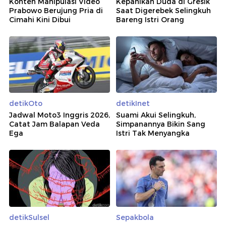
Konten Manipulasi Video
Kepanikan Duda di Gresik
Prabowo Berujung Pria di
Saat Digerebek Selingkuh
Cimahi Kini Dibui
Bareng Istri Orang
detikOto
detikInet
Jadwal Moto3 Inggris 2026,
Suami Akui Selingkuh,
Catat Jam Balapan Veda
Simpanannya Bikin Sang
Ega
Istri Tak Menyangka
detikSulsel
Sepakbola