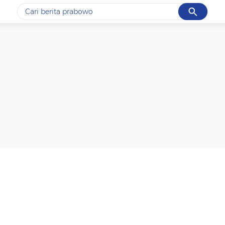
Cancel
Yang sedang ramai dicari
#1
data live draw sgp
#2
k-talk
#3
kebakaran
#4
prabowo
#5
gempa hari ini
Promoted
Terakhir yang dicari
Loading...