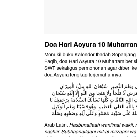
Doa Hari Asyura 10 Muharra
Menukil buku Kalender Ibadah Sepanjang 
Faqih, doa Hari Asyura 10 Muharram berisi
SWT sekaligus permohonan agar diberi kes
doa Asyura lengkap terjemahannya:
َى وَنِعْمَ النَّصِيرِ. سُبْحَانَ اللهِ مِلْءَ الْمِيزَانِ
َرْشِ لَا مَلْجَأَ وَلَا مَنْجَا مِنَ اللَّهِ إِلَّا إِلَيْهِ سُبْحَانَ
ِ اللهِ التَّامَّاتِ كُلِّهَا نَسْأَلُكَ السَّلَامَةَ بِرَحْمَتِكَ يَا
َا بِاللَّهِ الْعَلِي الْعَظِيمِ. وَهُوَحَسْبُنَا وَنِعْمَ الْوَكِيلِ
Arab Latin:
Hasbunallaah wani'mal wakil, 
nashiir. Subhaanallaahi mil-al miizaani w