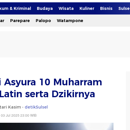
kum & Kriminal
Budaya
Wisata
Kuliner
Bisnis
Suls
ar
Parepare
Palopo
Watampone
i Asyura 10 Muharram
atin serta Dzikirnya
tari Kasim -
detikSulsel
 03 Jul 2025 23:00 WIB