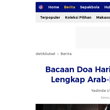
Home
Berita
Sepakbola
Hu
Terpopuler
Koleksi Pilihan
Makass
detikSulsel
Berita
Bacaan Doa Har
Lengkap Arab-L
Yaslinda U
Kamis,