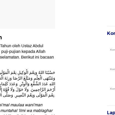
Ko
m
Tahun oleh Ustaz Abdul
Ko
 puji-pujian kepada Allah
elamatan. Berikut ini bacaan
Ko
حَسْبُنَا اللهُ وَنِعْمَ الْوَكِيلِ نِعْمَ الْمَوْل
وَمُنْتَهَى الْعِلْمِ وَمَبْلَغَ الرِّضَا وَزِنَةَ الْع
اللهِ عَدَدَ الشَّفْعِ وَالْوِتْرِ. وَعَدَدَ كَلِمَات
أَرْحَمَ الرَّاحِمِينَ. وَلَا حَوْلَ وَلَا قُوَّةَ إِلّ
Ko
نِعْمَ الْمَوْلَى وَنِعْمَ النَّصِيرِ. وَصَلَّى اللهُ عَلَى سَيِّدِنَا مُحَمَّدٍ وَعَلَى آلِهِ وَصَحْبِهِ وَسَلَّمَ.
ni'mal maulaa wani'man
a muntahal 'ilmi wa mablaghar
La