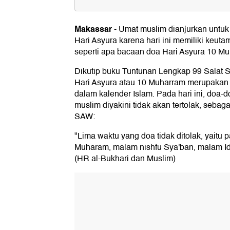
Doa Hari Asyura 10 Muharram
Makassar
-
Umat muslim dianjurkan untu
Waktu Membaca Doa Hari Asyura
Hari Asyura karena hari ini memiliki keuta
Tata Cara Membaca Doa Hari Asy
seperti apa bacaan doa Hari Asyura 10 M
Keutamaan Doa dan Dzikir Hari A
Dikutip buku Tuntunan Lengkap 99 Salat S
Hari Asyura atau 10 Muharram merupakan 
1. Tidak Dimatikan pada Tahun itu
dalam kalender Islam. Pada hari ini, doa-
2. Dipanjangkan Umur oleh Allah SWT
muslim diyakini tidak akan tertolak, seba
3. Hati Tidak akan Mati
4. Mencegah Kejelekan
SAW:
"Lima waktu yang doa tidak ditolak, yait
Muharam, malam nishfu Sya'ban, malam Idu
(HR al-Bukhari dan Muslim)