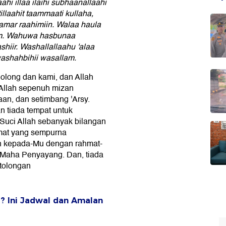
ahi illaa ilaihi subhaanallaahi
illaahit taammaati kullaha,
amar raahimiin. Walaa haula
hiim. Wahuwa hasbunaa
hiir. Washallallaahu 'alaa
ashahbihii wasallam.
nolong dan kami, dan Allah
 Allah sepenuh mizan
aan, dan setimbang 'Arsy.
n tiada tempat untuk
Suci Allah sebanyak bilangan
imat yang sempurna
 kepada-Mu dengan rahmat-
Maha Penyayang. Dan, tiada
tolongan
? Ini Jadwal dan Amalan