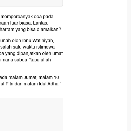
k memperbanyak doa pada
 10 Muharram
maan luar biasa. Lantas,
ura 10 Muharram
uharram yang bisa diamalkan?
syura 10 Muharram
unah oleh Ibnu Watiniyah,
salah satu waktu istimewa
doa yang dipanjatkan oleh umat
gaimana sabda Rasulullah
u pada malam Jumat, malam 10
l Fitri dan malam Idul Adha."