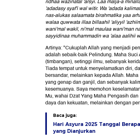
ridhaa wazinatal 'arsyi. Laa malja-a minalla
'adadasy syaf'i wal witir. Wa 'adada kalimat
nas-alukas salaamata birahmatika yaa arh
walaa quwwata illaa billaahil 'aliyyil 'az
wani'mal wakil, ni'mal maulaa wani'man nas
sayyidinaa muhammadin wa 'alaa aalihii w
Artinya: "Cukuplah Allah yang menjadi pe
adalah sebaik-baik Pelindung. Maha Suci
(timbangan), setinggi ilmu, sebanyak kerid
Tiada tempat untuk menyelamatkan diri, da
bersandar, melainkan kepada Allah. Maha 
yang genap dan ganjil, dan sebanyak kal
kesemuanya. Saya memohon keselamatan
Mu, wahai Dzat Yang Maha Pengasih dan 
daya dan kekuatan, melainkan dengan per
Baca juga:
Hari Asyura 2025 Tanggal Berapa
yang Dianjurkan