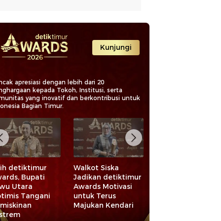
Kunjungi
cak apresiasi dengan lebih dari 20
nghargaan kepada Tokoh, Institusi, serta
munitas yang inovatif dan berkontribusi untuk
donesia Bagian Timur.
ih detiktimur
Walkot Siska
Raih detiktimur
ards, Bupati
Jadikan detiktimur
Awards 2026,
wu Utara
Awards Motivasi
Bupati Maros
timis Tangani
untuk Terus
Apresiasi Pelaku
miskinan
Majukan Kendari
Ekonomi dan
strem
UMKM