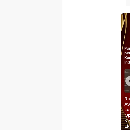
Pun
pe
Ko
In
Rektor UMI Jadikan
Rektor Unhas Nilai
Ra
n:
detiktimur Awards
detiktimur Awards
Aw
r Awards
Sebagai Motivasi
Beri Penguatan
Lu
bagi
untuk Lebih
Bagi Civitas
Op
Berkembang
Akademika
Ke
aan
Ek