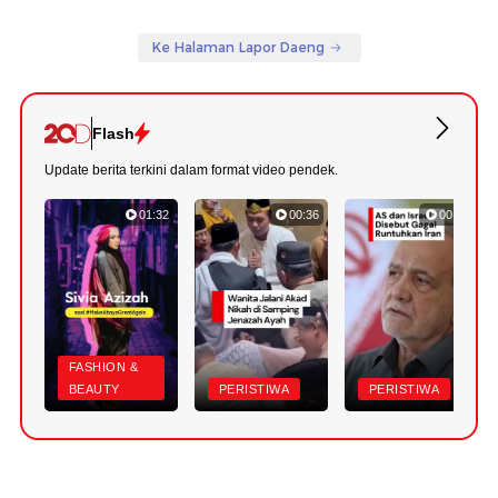
Ke Halaman Lapor Daeng
Flash
Update berita terkini dalam format video pendek.
01:32
00:36
00:52
FASHION &
BEAUTY
PERISTIWA
PERISTIWA