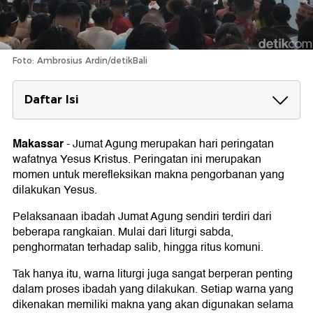
Foto: Ambrosius Ardin/detikBali
Daftar Isi
Jadwal Jumat Agung 2025
Makassar
-
Jumat Agung merupakan hari peringatan
Warna Liturgi Jumat Agung
wafatnya Yesus Kristus. Peringatan ini merupakan
Mengapa Disebut Jumat Agung?
momen untuk merefleksikan makna pengorbanan yang
dilakukan Yesus.
Rangkaian Ibadah Jumat Agung
Pelaksanaan ibadah Jumat Agung sendiri terdiri dari
Liturgi Sabda
beberapa rangkaian. Mulai dari liturgi sabda,
Penghormatan terhadap Salib
penghormatan terhadap salib, hingga ritus komuni.
Ritus Komuni
Makna Jumat Agung
Tak hanya itu, warna liturgi juga sangat berperan penting
dalam proses ibadah yang dilakukan. Setiap warna yang
dikenakan memiliki makna yang akan digunakan selama