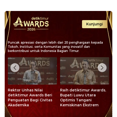
Kunjungi
Puncak apresiasi dengan lebih dari 20 penghargaan kepada
Tokoh, Institusi, serta Komunitas yang inovatif dan
berkontribusi untuk Indonesia Bagian Timur.
Rektor Unhas Nilai
Raih detiktimur Awards,
Ba
detiktimur Awards Beri
Bupati Luwu Utara
de
Penguatan Bagi Civitas
Optimis Tangani
Ko
Akademika
Kemiskinan Ekstrem
Ek
Sy