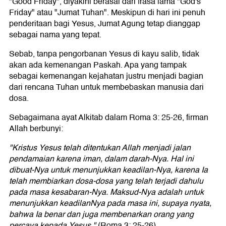
"Good Friday", diyakini berasal dari frasa lama "God's
Friday" atau "Jumat Tuhan". Meskipun di hari ini penuh
penderitaan bagi Yesus, Jumat Agung tetap dianggap
sebagai nama yang tepat.
Sebab, tanpa pengorbanan Yesus di kayu salib, tidak
akan ada kemenangan Paskah. Apa yang tampak
sebagai kemenangan kejahatan justru menjadi bagian
dari rencana Tuhan untuk membebaskan manusia dari
dosa.
Sebagaimana ayat Alkitab dalam Roma 3: 25-26, firman
Allah berbunyi:
"Kristus Yesus telah ditentukan Allah menjadi jalan
pendamaian karena iman, dalam darah-Nya. Hal ini
dibuat-Nya untuk menunjukkan keadilan-Nya, karena Ia
telah membiarkan dosa-dosa yang telah terjadi dahulu
pada masa kesabaran-Nya. Maksud-Nya adalah untuk
menunjukkan keadilanNya pada masa ini, supaya nyata,
bahwa Ia benar dan juga membenarkan orang yang
percaya kepada Yesus."
(Roma 3: 25-26)