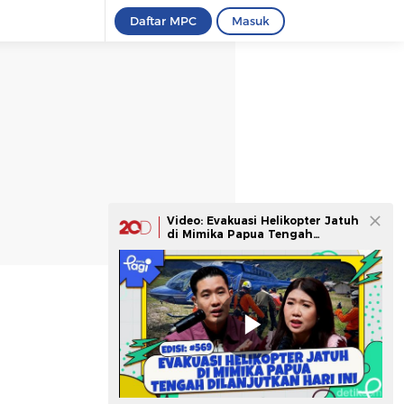
Daftar MPC
Masuk
Video: Evakuasi Helikopter Jatuh
di Mimika Papua Tengah
Dilanjutkan Hari Ini