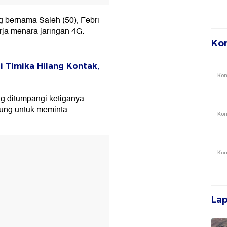
 bernama Saleh (50), Febri
rja menara jaringan 4G.
Ko
 Timika Hilang Kontak,
Ko
g ditumpangi ketiganya
ung untuk meminta
Ko
T
Ko
La