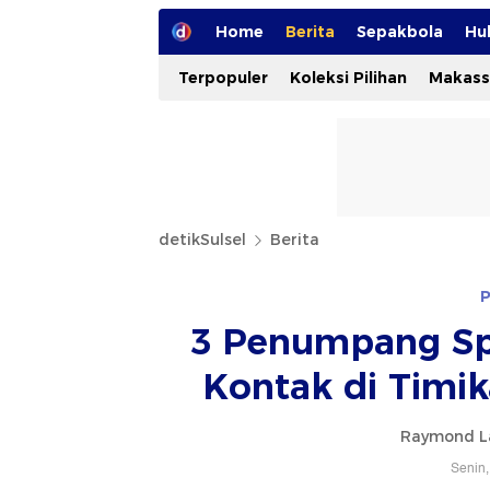
Home
Berita
Sepakbola
Hu
Terpopuler
Koleksi Pilihan
Makass
detikSulsel
Berita
P
3 Penumpang Spe
Kontak di Timi
Raymond L
Senin,