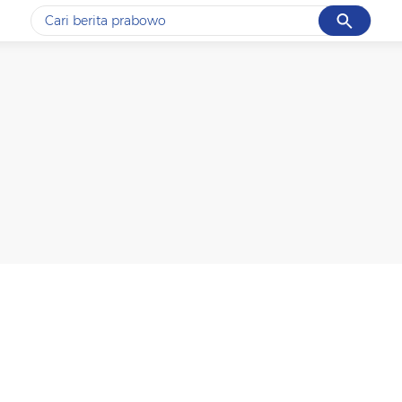
Cancel
Yang sedang ramai dicari
#1
gempa hari ini
#2
demo
#3
gempa
#4
iran
#5
prabowo
Promoted
Terakhir yang dicari
Loading...