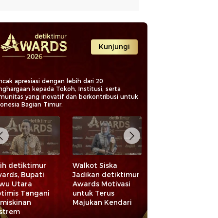
Kunjungi
cak apresiasi dengan lebih dari 20
nghargaan kepada Tokoh, Institusi, serta
munitas yang inovatif dan berkontribusi untuk
donesia Bagian Timur.
ih detiktimur
Walkot Siska
Raih detiktimur
ards, Bupati
Jadikan detiktimur
Awards 2026,
wu Utara
Awards Motivasi
Bupati Maros
timis Tangani
untuk Terus
Apresiasi Pelaku
miskinan
Majukan Kendari
Ekonomi dan
strem
UMKM