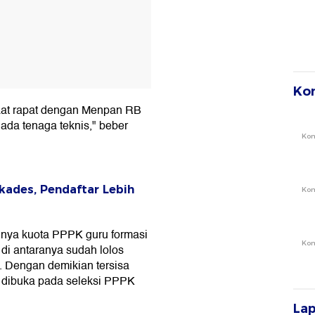
Ko
saat rapat dengan Menpan RB
ada tenaga teknis," beber
Ko
kades, Pendaftar Lebih
Ko
nya kuota PPPK guru formasi
Ko
di antaranya sudah lolos
p. Dengan demikian tersisa
a dibuka pada seleksi PPPK
La