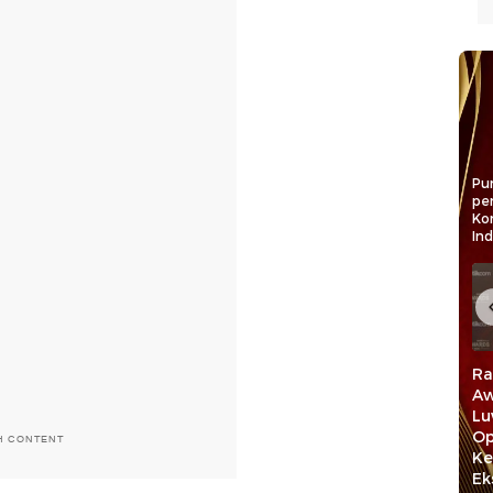
Pun
pe
Ko
In
Rektor UMI Jadikan
Rektor Unhas Nilai
Ra
n:
detiktimur Awards
detiktimur Awards
Aw
r Awards
Sebagai Motivasi
Beri Penguatan
Lu
bagi
untuk Lebih
Bagi Civitas
Op
H CONTENT
Berkembang
Akademika
Ke
aan
Ek