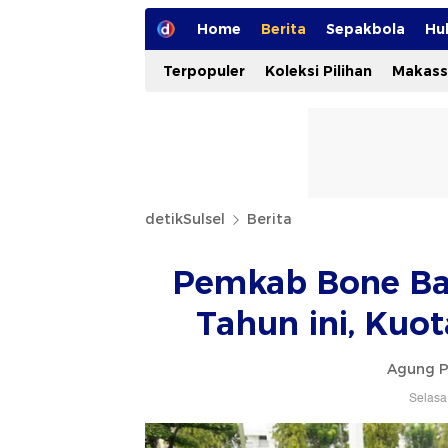
Home
Berita
Sepakbola
Hu
Terpopuler
Koleksi Pilihan
Makass
detikSulsel
Berita
Pemkab Bone Bak
Tahun ini, Kuo
Agung P
Selasa