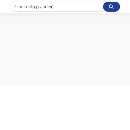
Cancel
Yang sedang ramai dicari
#1
data live draw sgp
#2
k-talk
#3
kebakaran
#4
prabowo
#5
gempa hari ini
Promoted
Terakhir yang dicari
Loading...