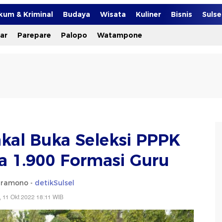
kum & Kriminal
Budaya
Wisata
Kuliner
Bisnis
Suls
ar
Parepare
Palopo
Watampone
al Buka Seleksi PPPK
ta 1.900 Formasi Guru
ramono -
detikSulsel
, 11 Okt 2022 18:11 WIB