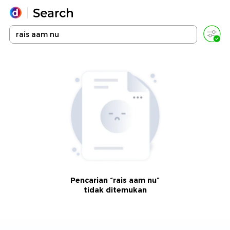
Yang sedang ramai dicari
Loading...
Promoted
Terakhir yang dicari
Pencarian “rais aam nu”
tidak ditemukan