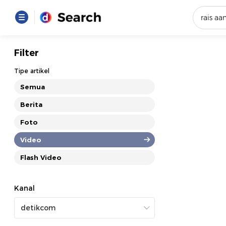
Yang se
Filter
Loading..
Tipe artikel
Semua
Promot
Berita
Foto
Terakhir
Loading...
Video
Flash Video
Kanal