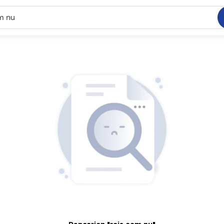
C
dang ramai dicari
.
ed
 yang dicari