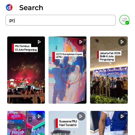
Yang sedang ramai dicari
Loading...
Promoted
Terakhir yang dicari