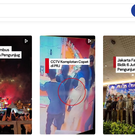
C
dang ramai dicari
.
ed
 yang dicari