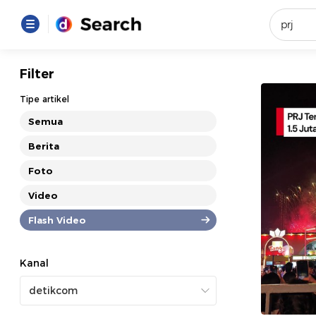
Yang se
Filter
Loading..
Tipe artikel
Semua
Promot
Berita
Foto
Terakhir
Loading...
Video
Flash Video
Kanal