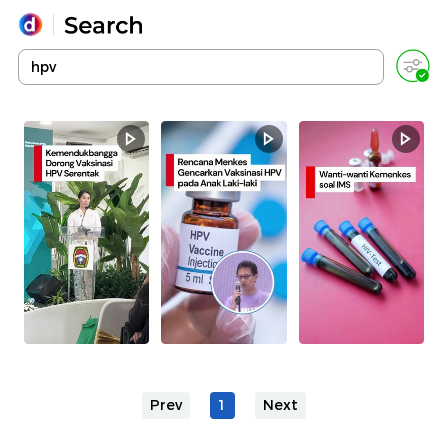
Yang sedang ramai dicari
Loading...
Promoted
Terakhir yang dicari
Prev
1
Next