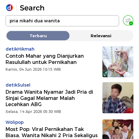
Yang sedang ramai dicari
Terbaru
Relevansi
Loading...
detikHikmah
Contoh Mahar yang Dianjurkan
Promoted
Rasulullah untuk Pernikahan
Kamis, 04 Jun 2026 10:15 WIB
Terakhir yang dicari
detikSulsel
Drama Wanita Nyamar Jadi Pria di
Sinjai Gagal Melamar Malah
Lecehkan ABG
Selasa, 14 Apr 2026 05:30 WIB
Wolipop
Most Pop: Viral Pernikahan Tak
Biasa, Wanita Nikahi 2 Pria Sekaligus