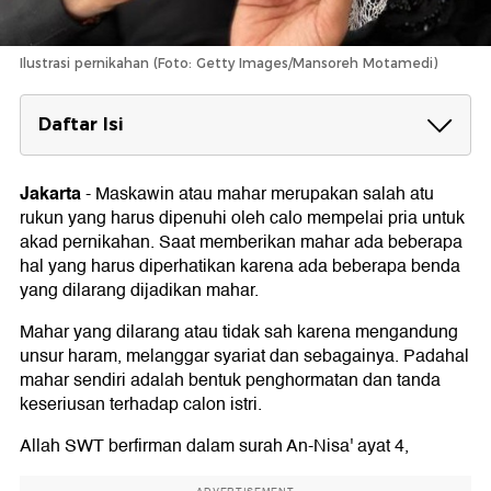
Ilustrasi pernikahan (Foto: Getty Images/Mansoreh Motamedi)
Daftar Isi
Mahar yang Dilarang dalam Islam
1. Mahar Titipan untuk Ayah Pihak Perempuan
Jakarta
-
Maskawin atau mahar merupakan salah atu
2. Mahar yang Bercampur dengan Jual Beli
rukun yang harus dipenuhi oleh calo mempelai pria untuk
3. Mahar yang Terlalu Memberatkan
akad pernikahan. Saat memberikan mahar ada beberapa
4. Mahar yang Tidak Bernilai atau Tidak Jelas
hal yang harus diperhatikan karena ada beberapa benda
5. Mahar dari Benda Haram
yang dilarang dijadikan mahar.
6. Mahar yang Cacat atau Rusak
Pernikahan yang Dilarang dalam Islam
Mahar yang dilarang atau tidak sah karena mengandung
unsur haram, melanggar syariat dan sebagainya. Padahal
1. Nikah Mut'ah (Nikah Kontrak)
2. Nikah Muhallil (Nikah Coba-coba)
mahar sendiri adalah bentuk penghormatan dan tanda
3. Pernikahan Tanpa Wali
keseriusan terhadap calon istri.
4. Nikah Syighar
5. Menikahi Wanita Mahram
Allah SWT berfirman dalam surah An-Nisa' ayat 4,
6. Nikah dalam Masa Iddah
7. Pernikahan untuk Main-main atau Sandiwara