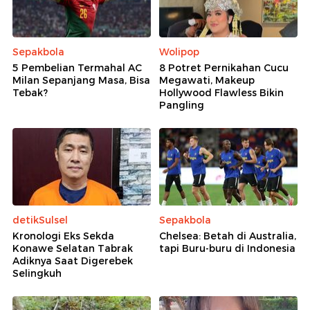
Sepakbola
Wolipop
5 Pembelian Termahal AC
8 Potret Pernikahan Cucu
Milan Sepanjang Masa, Bisa
Megawati, Makeup
Tebak?
Hollywood Flawless Bikin
Pangling
detikSulsel
Sepakbola
Kronologi Eks Sekda
Chelsea: Betah di Australia,
Konawe Selatan Tabrak
tapi Buru-buru di Indonesia
Adiknya Saat Digerebek
Selingkuh