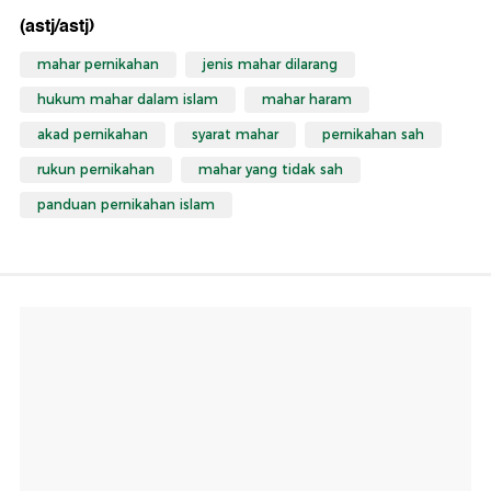
(astj/astj)
mahar pernikahan
jenis mahar dilarang
hukum mahar dalam islam
mahar haram
akad pernikahan
syarat mahar
pernikahan sah
rukun pernikahan
mahar yang tidak sah
panduan pernikahan islam