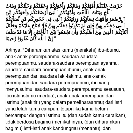
حُرِّمَتْ عَلَيْكُمْ أُمَّهَٰتُكُمْ وَبَنَاتُكُمْ وَأَخَوَٰتُكُمْ وَعَمَّٰتُكُمْ وَخَٰلَٰتُكُمْ وَبَنَاتُ
ٱلْأَخِ وَبَنَاتُ ٱلْأُخْتِ وَأُمَّهَٰتُكُمُ ٱلَّٰتِىٓ أَرْضَعْنَكُمْ وَأَخَوَٰتُكُم مِّنَ
ٱلرَّضَٰعَةِ وَأُمَّهَٰتُ نِسَآئِكُمْ وَرَبَٰٓئِبُكُمُ ٱلَّٰتِى فِى حُجُورِكُم مِّن نِّسَآئِكُمُ
ٱلَّٰتِى دَخَلْتُم بِهِنَّ فَإِن لَّمْ تَكُونُوا۟ دَخَلْتُم بِهِنَّ فَلَا جُنَاحَ عَلَيْكُمْ وَحَلَٰٓئِلُ
أَبْنَآئِكُمُ ٱلَّذِينَ مِنْ أَصْلَٰبِكُمْ وَأَن تَجْمَعُوا۟ بَيْنَ ٱلْأُخْتَيْنِ إِلَّا مَا قَدْ سَلَفَ
ۗ إِنَّ ٱللَّهَ كَانَ غَفُورًا رَّحِيمًا
Artinya: "Diharamkan atas kamu (menikahi) ibu-ibumu,
anak-anak perempuanmu, saudara-saudara
perempuanmu, saudara-saudara perempuan ayahmu,
saudara-saudara perempuan ibumu, anak-anak
perempuan dari saudara laki-lakimu, anak-anak
perempuan dari saudara perempuanmu, ibu yang
menyusuimu, saudara-saudara perempuanmu sesusuan,
ibu istri-istrimu (mertua), anak-anak perempuan dari
istrimu (anak tiri) yang dalam pemeliharaanmu) dari istri
yang telah kamu campuri, tetapi jika kamu belum
bercampur dengan istrimu itu (dan sudah kamu ceraikan),
tidak berdosa bagimu (menikahinya), (dan diharamkan
bagimu) istri-istri anak kandungmu (menantu), dan