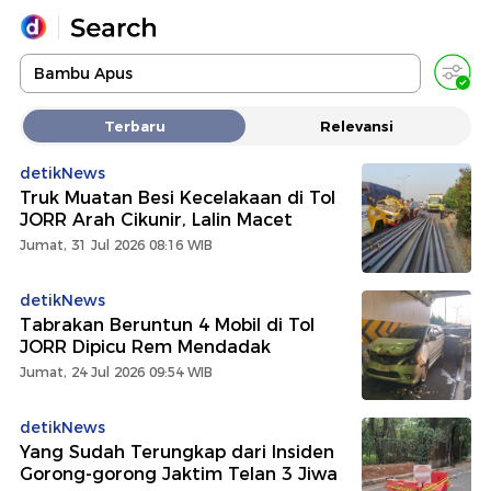
Yang sedang ramai dicari
Terbaru
Relevansi
Loading...
detikNews
Truk Muatan Besi Kecelakaan di Tol
Promoted
JORR Arah Cikunir, Lalin Macet
Jumat, 31 Jul 2026 08:16 WIB
Terakhir yang dicari
detikNews
Tabrakan Beruntun 4 Mobil di Tol
JORR Dipicu Rem Mendadak
Jumat, 24 Jul 2026 09:54 WIB
detikNews
Yang Sudah Terungkap dari Insiden
Gorong-gorong Jaktim Telan 3 Jiwa