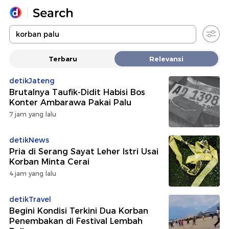
Yang sedang ramai dicari
Terbaru
Relevansi
Loading...
detikJateng
Brutalnya Taufik-Didit Habisi Bos
Promoted
Konter Ambarawa Pakai Palu
7 jam yang lalu
Terakhir yang dicari
detikNews
Pria di Serang Sayat Leher Istri Usai
Korban Minta Cerai
4 jam yang lalu
detikTravel
Begini Kondisi Terkini Dua Korban
Penembakan di Festival Lembah