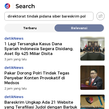
Yang sedang ramai dicari
Terbaru
Relevansi
Loading...
detikNews
1 Lagi Tersangka Kasus Dana
Promoted
Syariah Indonesia Segera Disidang,
Aset Rp 425 Miliar Disita
Terakhir yang dicari
3 jam yang lalu
detikNews
Pakar Dorong Polri Tindak Tegas
Penyebar Konten Provokatif di
Medsos
2 jam yang lalu
detikNews
Bareskrim Ungkap Ada 21 Website
yang Terafiliasi Judol dengan Barbuk