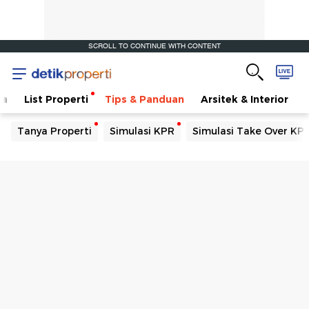
SCROLL TO CONTINUE WITH CONTENT
ta
List Properti
Tips & Panduan
Arsitek & Interior
Tanya Properti
Simulasi KPR
Simulasi Take Over KP