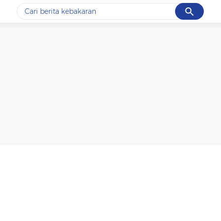
Cancel
Yang sedang ramai dicari
#1
data live draw sgp
#2
k-talk
#3
kebakaran
#4
prabowo
#5
gempa hari ini
Promoted
Terakhir yang dicari
Loading...