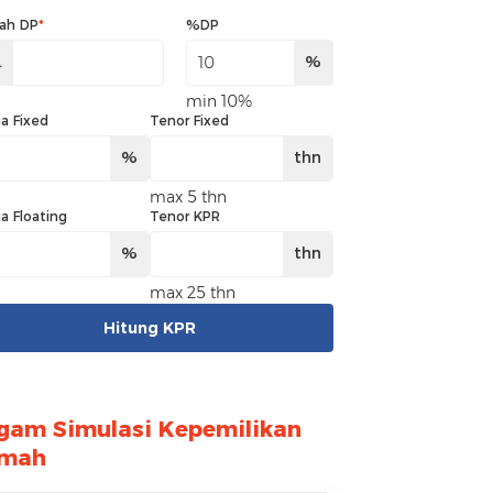
ah DP
*
%DP
.
%
min 10%
a Fixed
Tenor Fixed
%
thn
max 5 thn
a Floating
Tenor KPR
%
thn
max 25 thn
Hitung KPR
gam Simulasi Kepemilikan
mah