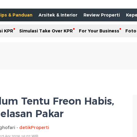
ips & Panduan
Arsitek & Interior
Review Properti
Kepe
si KPR
Simulasi Take Over KPR
For Your Business
Foto
lum Tentu Freon Habis,
jelasan Pakar
ghofari -
detikProperti
15 Apr 2026 16:02 WIB