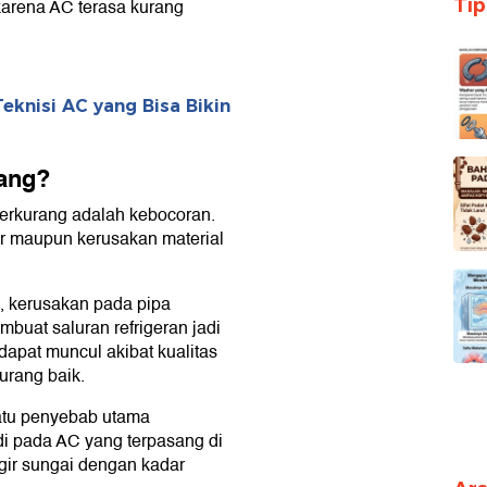
Ti
karena AC terasa kurang
knisi AC yang Bisa Bikin
ang?
erkurang adalah kebocoran.
uar maupun kerusakan material
s, kerusakan pada pipa
embuat saluran refrigeran jadi
 dapat muncul akibat kualitas
urang baik.
satu penyebab utama
di pada AC yang terpasang di
gir sungai dengan kadar