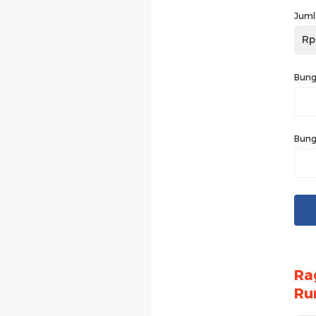
Juml
Rp
Bung
Bung
Ra
Ru