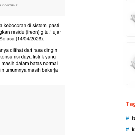
H CONTENT
da kebocoran di sistem, pasti
kan residu (freon) gitu," ujar
 Selasa (14/04/2026).
ya dilihat dari rasa dingin
 konsumsi daya listrik yang
an masih dalam batas normal
ingin umumnya masih bekerja
T
Tag
#
i
#
k