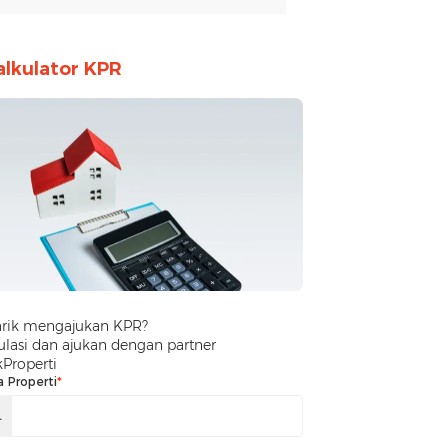
alkulator KPR
arik mengajukan KPR?
lasi dan ajukan dengan partner
kProperti
a Properti
*
.