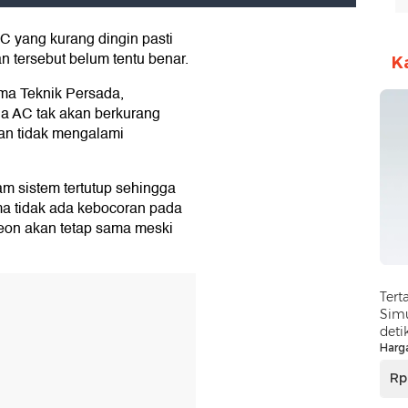
C yang kurang dingin pasti
n tersebut belum tentu benar.
K
ma Teknik Persada,
a AC tak akan berkurang
an tidak mengalami
am sistem tertutup sehingga
ma tidak ada kebocoran pada
reon akan tetap sama meski
Tert
Simu
deti
Harg
Rp