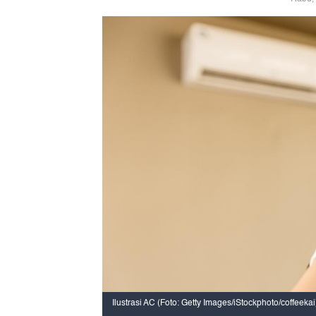
Ilustrasi AC (Foto: Getty Images/iStockphoto/coffeekai