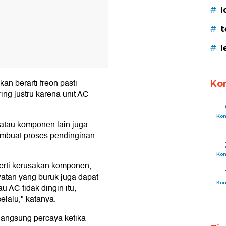
#
l
#
t
#
l
an berarti freon pasti
Ko
ing justru karena unit AC
Ko
 atau komponen lain juga
embuat proses pendinginan
Ko
perti kerusakan komponen,
rawatan yang buruk juga dapat
Ko
AC tidak dingin itu,
selalu," katanya.
 langsung percaya ketika