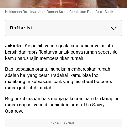
Kebiasaan Baik buat Jaga Rumah Selalu Bersih dan Rapi Foto: iStock
Daftar Isi
Kebiasaan Baik Agar Rumah Selalu
Bersih dan Rapi
Jakarta
-
Siapa sih yang nggak mau rumahnya selalu
1. Tidak Menunda Pekerjaan
bersih dan rapi? Tentunya untuk punya rumah seperti itu,
2. Sortir Barang yang Tidak Diinginkan
kamu harus rajin membersihkan rumah.
3. Tentukan Satu Hari Khusus buat Bersihkan
Rumah
Bagi sebagian orang, mungkin membereskan rumah
4. Luangkan Waktu 10 Menit Setiap Hari
adalah hal yang berat. Padahal, kamu bisa lho
membangun kebiasaan baik yang membuat berberes
rumah jadi lebih mudah.
Begini kebiasaan baik menjaga kebersihan dan kerapian
rumah seperti yang dilansir dari laman The Savvy
Sparrow.
ADVERTISEMENT