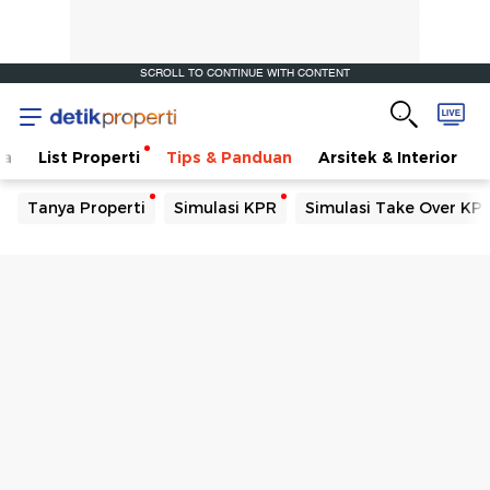
SCROLL TO CONTINUE WITH CONTENT
ta
List Properti
Tips & Panduan
Arsitek & Interior
Tanya Properti
Simulasi KPR
Simulasi Take Over KP