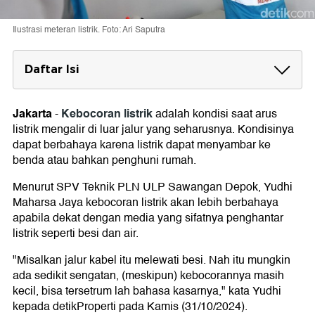
Ilustrasi meteran listrik. Foto: Ari Saputra
Daftar Isi
Cara Mengatasi Kebocoran Listrik
1. Cek Listrik di Rumah Bocor atau Tidak
Jakarta
Kebocoran listrik
-
adalah kondisi saat arus
2. Laporkan ke PLN
listrik mengalir di luar jalur yang seharusnya. Kondisinya
3. Tunggu Petugas PLN Datang
dapat berbahaya karena listrik dapat menyambar ke
4. Penggantian Kabel
benda atau bahkan penghuni rumah.
Menurut SPV Teknik PLN ULP Sawangan Depok, Yudhi
Maharsa Jaya kebocoran listrik akan lebih berbahaya
apabila dekat dengan media yang sifatnya penghantar
listrik seperti besi dan air.
"Misalkan jalur kabel itu melewati besi. Nah itu mungkin
ada sedikit sengatan, (meskipun) kebocorannya masih
kecil, bisa tersetrum lah bahasa kasarnya," kata Yudhi
kepada detikProperti pada Kamis (31/10/2024).