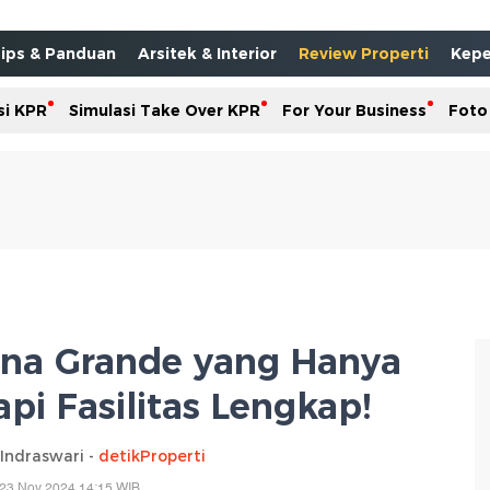
ips & Panduan
Arsitek & Interior
Review Properti
Kepe
si KPR
Simulasi Take Over KPR
For Your Business
Foto
ana Grande yang Hanya
pi Fasilitas Lengkap!
 Indraswari -
detikProperti
 23 Nov 2024 14:15 WIB