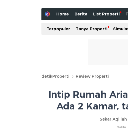
Home
Berita
List Properti
T
Terpopuler
Tanya Properti
Simula
detikProperti
Review Properti
Intip Rumah Ari
Ada 2 Kamar, ta
Sekar Aqillah
Sabtu,