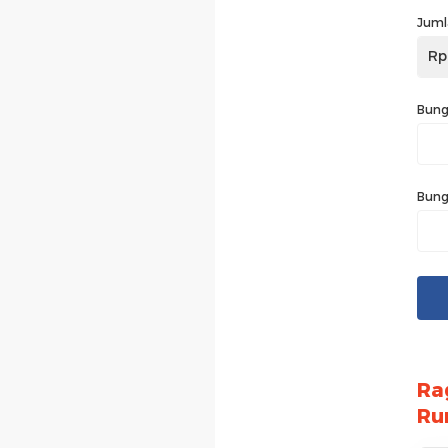
Juml
Rp
Bung
Bung
Ra
Ru