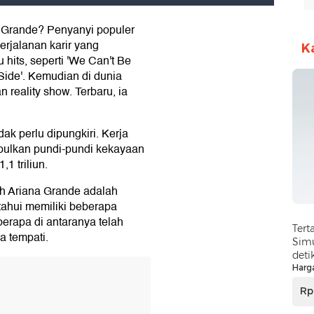
 Grande? Penyanyi populer
perjalanan karir yang
K
 hits, seperti 'We Can't Be
 Side'. Kemudian di dunia
an reality show. Terbaru, ia
ak perlu dipungkiri. Kerja
ulkan pundi-pundi kekayaan
1 triliun.
eh Ariana Grande adalah
tahui memiliki beberapa
rapa di antaranya telah
Tert
a tempati.
Simu
deti
Harg
Rp