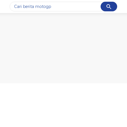
Cancel
Yang sedang ramai dicari
#1
motogp
#2
moto3
#3
bromo
#4
iran
#5
data live draw sgp
Promoted
Terakhir yang dicari
Loading...