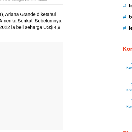
#
l
4), Ariana Grande diketahui
#
t
i Amerika Serikat. Sebelumnya,
 2022 ia beli seharga US$ 4,9
#
l
T
Ko
Ko
Ko
Ko