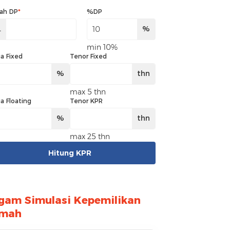
ah DP
*
%DP
.
%
min 10%
a Fixed
Tenor Fixed
%
thn
max 5 thn
a Floating
Tenor KPR
%
thn
max 25 thn
Hitung KPR
gam Simulasi Kepemilikan
mah