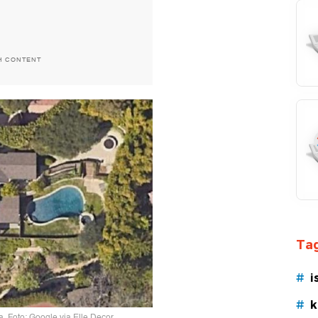
H CONTENT
Tag
#
i
#
k
. Foto: Google via Elle Decor