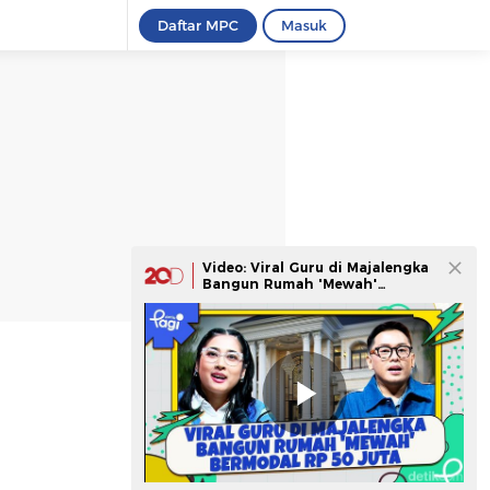
Daftar MPC
Masuk
Video: Viral Guru di Majalengka
Bangun Rumah 'Mewah'
Bermodal Rp 50 Juta