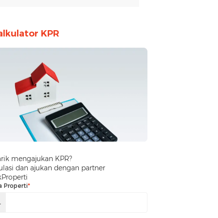
alkulator KPR
arik mengajukan KPR?
lasi dan ajukan dengan partner
kProperti
a Properti
*
.