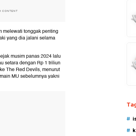
H CONTENT
m melewati tonggak penting
aki yang dia jalani selama
ejak musim panas 2024 lalu
au setara dengan Rp 1 triliun
 ke The Red Devils, menurut
pemain MU sebelumnya yakni
T
Tag
#
i
#
k