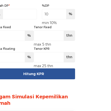
ah DP
*
%DP
.
%
min 10%
a Fixed
Tenor Fixed
%
thn
max 5 thn
a Floating
Tenor KPR
%
thn
max 25 thn
Hitung KPR
gam Simulasi Kepemilikan
mah