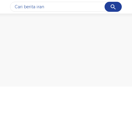
Cancel
Yang sedang ramai dicari
#1
data live draw sgp
#2
piala presiden 2026
#3
prabowo
#4
iran
#5
gempa hari ini
Promoted
Terakhir yang dicari
Loading...