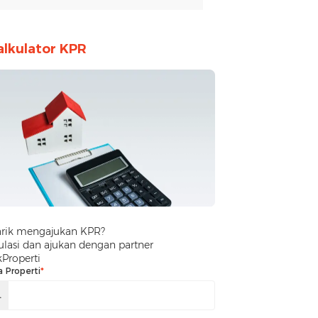
alkulator KPR
arik mengajukan KPR?
lasi dan ajukan dengan partner
kProperti
a Properti
*
.