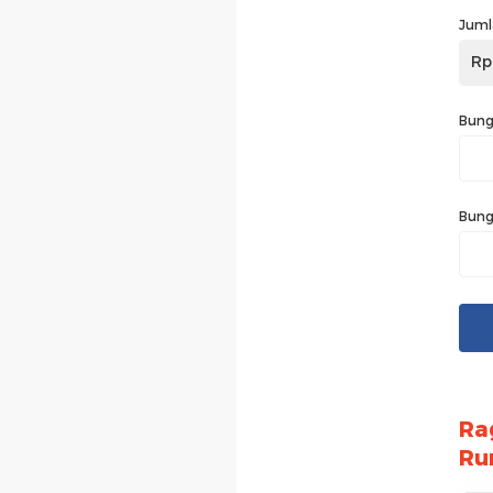
Juml
Rp
Bung
Bung
Ra
Ru