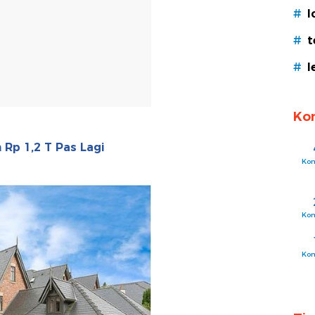
#
l
#
t
#
l
Ko
 Rp 1,2 T Pas Lagi
Ko
Ko
Ko