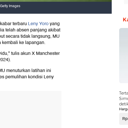
 Getty Images
K
kabar terbaru
Leny Yoro
yang
dia telah absen panjang akibat
ut secara tidak langsung, MU
a kembali ke lapangan.
idu," tulis akun X Manchester
2024).
MU menuturkan latihan ini
es pemulihan kondisi Leny
Tert
Simu
deti
Harg
Rp