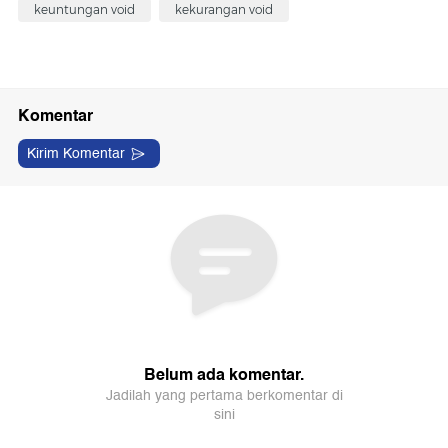
keuntungan void
kekurangan void