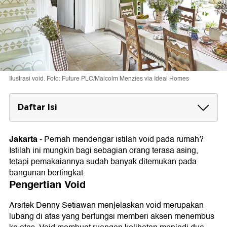
Ilustrasi void. Foto: Future PLC/Malcolm Menzies via Ideal Homes
Daftar Isi
Pengertian Void
Jakarta
-
Pernah mendengar istilah void pada rumah?
Fungsi Void
Istilah ini mungkin bagi sebagian orang terasa asing,
1. Atap Rumah Lebih Tinggi
tetapi pemakaiannya sudah banyak ditemukan pada
2. Memberikan Kesan Lebih Banyak Lantai di
bangunan bertingkat.
Rumah
Pengertian Void
Kekurangan Pembuatan Void
Arsitek Denny Setiawan menjelaskan void merupakan
Tips Sebelum Membuat Void
lubang di atas yang berfungsi memberi aksen menembus