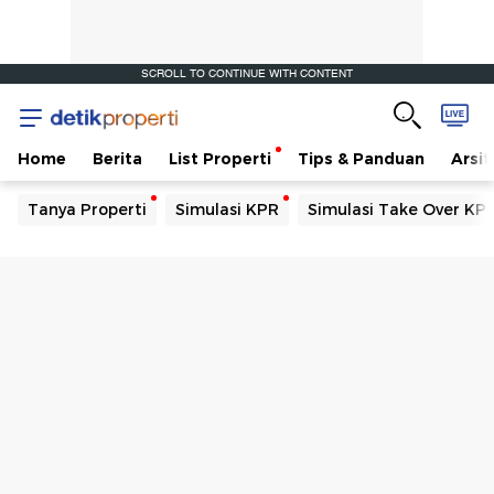
SCROLL TO CONTINUE WITH CONTENT
Home
Berita
List Properti
Tips & Panduan
Arsit
Tanya Properti
Simulasi KPR
Simulasi Take Over KP