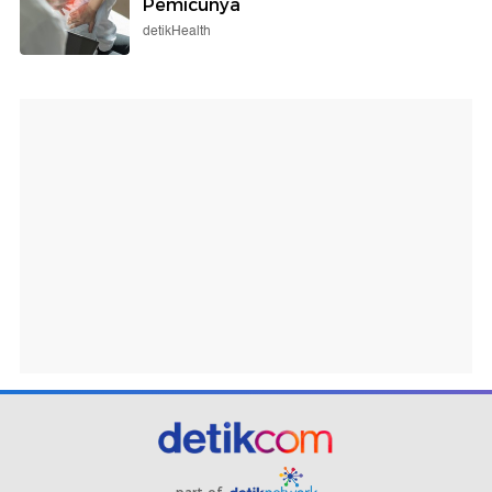
Pemicunya
detikHealth