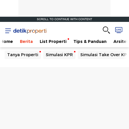
SCROLL TO CONTINUE WITH CONTENT
Home
Berita
List Properti
Tips & Panduan
Arsitek
Tanya Properti
Simulasi KPR
Simulasi Take Over KP