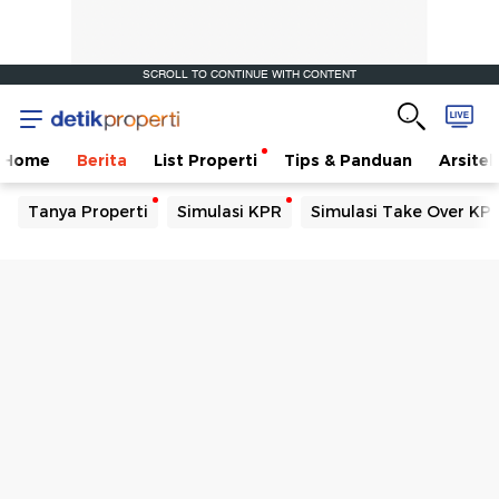
SCROLL TO CONTINUE WITH CONTENT
Home
Berita
List Properti
Tips & Panduan
Arsitek
Tanya Properti
Simulasi KPR
Simulasi Take Over KP