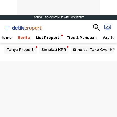
SCROLL TO CONTINUE WITH CONTENT
Home
Berita
List Properti
Tips & Panduan
Arsitek
Tanya Properti
Simulasi KPR
Simulasi Take Over KP