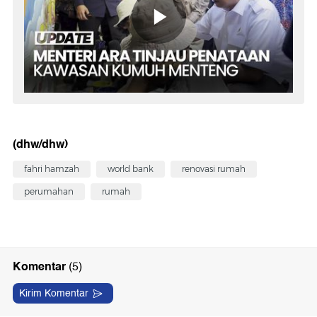
(dhw/dhw)
fahri hamzah
world bank
renovasi rumah
perumahan
rumah