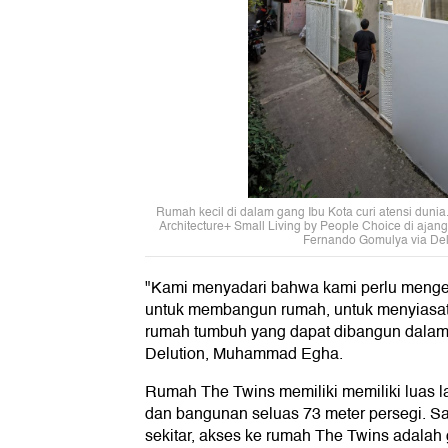
Rumah kecil di dalam gang Ibu Kota curi atensi duni
Architecture+ Small Living by People Choice di ajang 
Fernando Gomulya via Delu
"Kami menyadari bahwa kami perlu mengel
untuk membangun rumah, untuk menyiasa
rumah tumbuh yang dapat dibangun dalam
Delution, Muhammad Egha.
Rumah The Twins memiliki memiliki luas l
dan bangunan seluas 73 meter persegi. S
sekitar, akses ke rumah The Twins adalah 