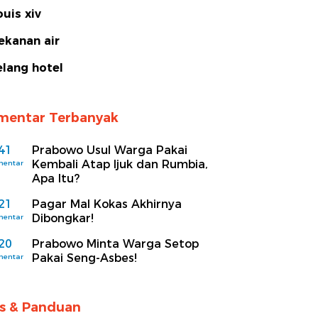
ouis xiv
ekanan air
elang hotel
mentar Terbanyak
41
Prabowo Usul Warga Pakai
Kembali Atap Ijuk dan Rumbia,
mentar
Apa Itu?
21
Pagar Mal Kokas Akhirnya
Dibongkar!
mentar
20
Prabowo Minta Warga Setop
Pakai Seng-Asbes!
mentar
ps & Panduan