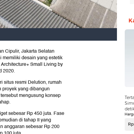
K
n Cipulir, Jakarta Selatan
 memiliki desain yang estetik
rchitecture+ Small Living by
d 2020.
ri situs resmi Delution, rumah
n proyek yang dibangun
 tersebut mengusung konsep
Tert
ahap.
Simu
deti
et sebesar Rp 450 juta. Fase
Harg
emudian di tahap II yang
Rp
n anggaran sebesar Rp 200
p 100 juta.