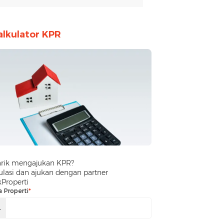
alkulator KPR
arik mengajukan KPR?
lasi dan ajukan dengan partner
kProperti
a Properti
*
.