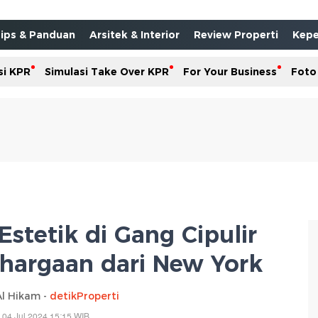
ips & Panduan
Arsitek & Interior
Review Properti
Kepe
si KPR
Simulasi Take Over KPR
For Your Business
Foto
Estetik di Gang Cipulir
hargaan dari New York
Al Hikam -
detikProperti
 04 Jul 2024 15:15 WIB