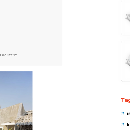
H CONTENT
Tag
#
i
#
k