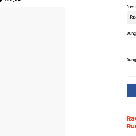
Juml
Rp
Bung
Bung
Ra
Ru