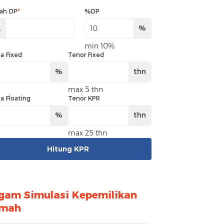
ah DP
*
%DP
.
%
min 10%
a Fixed
Tenor Fixed
%
thn
max 5 thn
a Floating
Tenor KPR
%
thn
max 25 thn
Hitung KPR
gam Simulasi Kepemilikan
mah