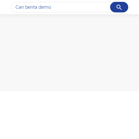
Cancel
Yang sedang ramai dicari
#1
piala presiden 2026
#2
prabowo
#3
gempa hari ini
#4
demo
#5
iran
Promoted
Terakhir yang dicari
Loading...