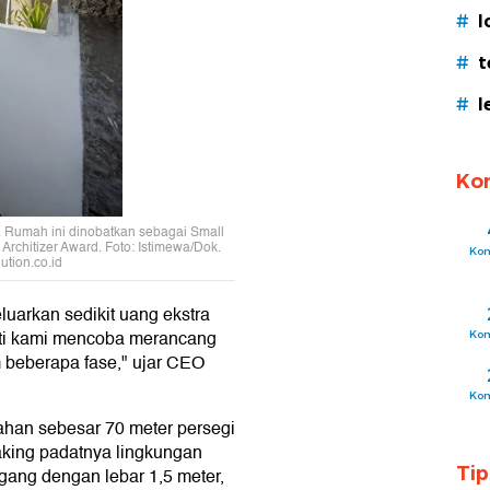
#
l
#
t
#
l
Ko
a. Rumah ini dinobatkan sebagai Small
Architizer Award. Foto: Istimewa/Dok.
Ko
tion.co.id
uarkan sedikit uang ekstra
ti kami mencoba merancang
Ko
 beberapa fase," ujar CEO
Ko
ahan sebesar 70 meter persegi
aking padatnya lingkungan
Ti
gang dengan lebar 1,5 meter,