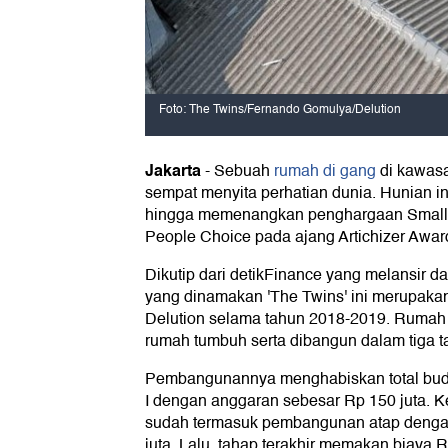
Foto: The Twins/Fernando Gomulya/Delution
Jakarta
-
Sebuah
rumah di gang
di kawasa
sempat menyita perhatian dunia. Hunian ini
hingga memenangkan penghargaan Small A
People Choice pada ajang Artichizer Awar
Dikutip dari detikFinance yang melansir da
yang dinamakan 'The Twins' ini merupaka
Delution selama tahun 2018-2019. Rumah
rumah tumbuh serta dibangun dalam tiga t
Pembangunannya menghabiskan total budg
I dengan anggaran sebesar Rp 150 juta. K
sudah termasuk pembangunan atap denga
juta. Lalu, tahap terakhir memakan biaya R