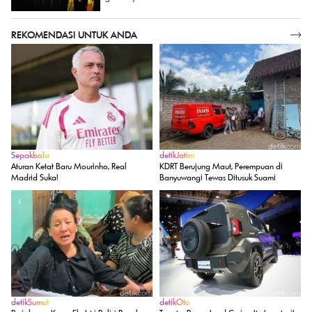
REKOMENDASI UNTUK ANDA
SELENGKAPNYA
Sepakbola
detikJatim
Aturan Ketat Baru Mourinho, Real
KDRT Berujung Maut, Perempuan di
Madrid Suka!
Banyuwangi Tewas Ditusuk Suami
detikSumut
detikOto