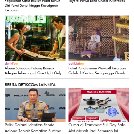
Perjalanan Kasus Eks Istri Polisi Bunuh
Toyota: Punya Land Cruiser Itu Investasi!
Diri Pakai Senpi hingga Kecurigaan
Keluarga
detikPop
detikJabar
Alasan Sutradara Potong Banyak
Potret Pangistrenan Wawakil Kerajaan
Adegan Telanjang di One Night Only
Galuh di Keraton Selagangga Ciamis
BERITA DETIKCOM LAINNYA
Cuma di Transmart Full Day Sale,
Polisi Dalami Identitas Febrio
Alat Masak Jadi Semurah Ini
Adiono Terkait Kematian Sutrimo