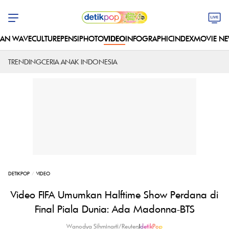
AN WAVE
CULTURE
PENSI
PHOTO
VIDEO
INFOGRAPHIC
INDEX
MOVIE N
TRENDING
CERIA ANAK INDONESIA
DETIKPOP
VIDEO
Video FIFA Umumkan Halftime Show Perdana di
Final Piala Dunia: Ada Madonna-BTS
Wanodya Sihminarti/Reuters
|
detikPop