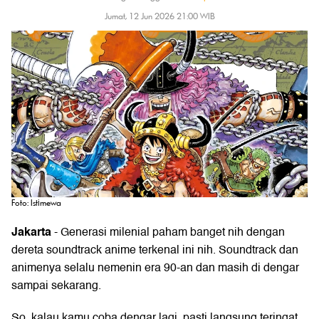
Jumat, 12 Jun 2026 21:00 WIB
Foto: Istimewa
Jakarta
- Generasi milenial paham banget nih dengan
dereta soundtrack
anime
terkenal ini nih. Soundtrack dan
animenya selalu nemenin era 90-an dan masih di dengar
sampai sekarang.
So, kalau kamu coba dengar lagi, pasti langsung teringat