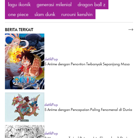
lagu ikonik
generasi milenial
dragon ball z
one piece
slam dunk
rurouni kenshin
BERITA TERKAIT
SELENGKAPNYA
detikPop
5 Anime dengan Penonton Terbanyak Sepanjang Masa
detikPop
5 Anime dengan Pencapaian Paling Fenomenal di Dunia
detikPop