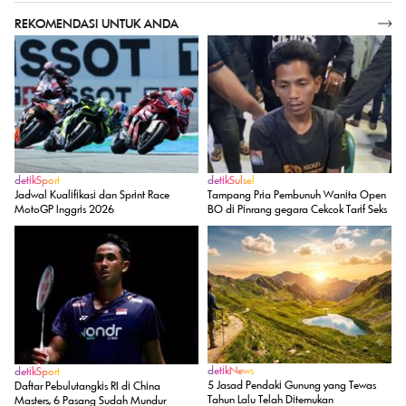
REKOMENDASI UNTUK ANDA
SELENGKAPNYA
detikSport
detikSulsel
Jadwal Kualifikasi dan Sprint Race
Tampang Pria Pembunuh Wanita Open
MotoGP Inggris 2026
BO di Pinrang gegara Cekcok Tarif Seks
detikNews
detikSport
5 Jasad Pendaki Gunung yang Tewas
Daftar Pebulutangkis RI di China
Tahun Lalu Telah Ditemukan
Masters, 6 Pasang Sudah Mundur