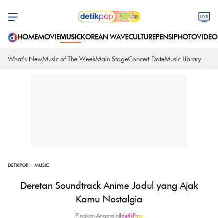
HOME
MOVIE
MUSIC
KOREAN WAVE
CULTURE
PENSI
PHOTO
VIDEO
What's New
Music of The Week
Main Stage
Concert Date
Music Library
DETIKPOP
MUSIC
Deretan Soundtrack Anime Jadul yang Ajak
Kamu Nostalgia
Pingkan Anggraini
|
detikPop