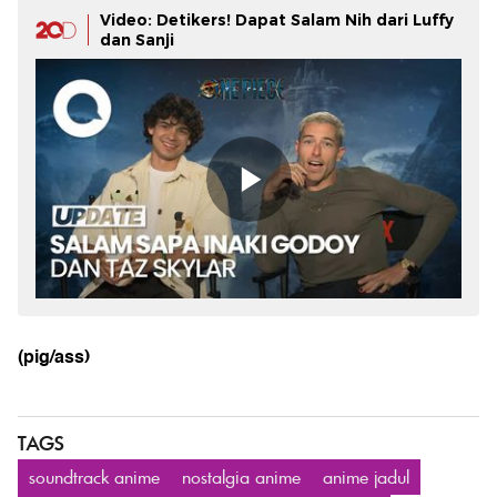
Video: Detikers! Dapat Salam Nih dari Luffy
dan Sanji
(pig/ass)
TAGS
soundtrack anime
nostalgia anime
anime jadul