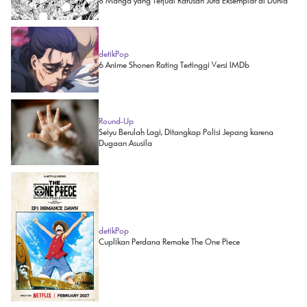
8 Manga yang Terjual Ratusan Juta Eksemplar di Dunia
detikPop
6 Anime Shonen Rating Tertinggi Versi IMDb
Round-Up
Seiyu Berulah Lagi, Ditangkap Polisi Jepang karena
Dugaan Asusila
detikPop
Cuplikan Perdana Remake The One Piece