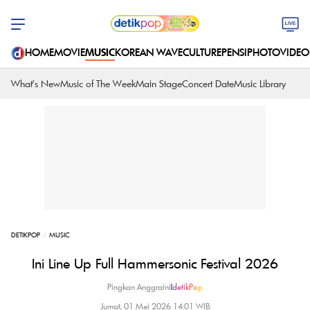
HOME
MOVIE
MUSIC
KOREAN WAVE
CULTURE
PENSI
PHOTO
VIDEO
What's New
Music of The Week
Main Stage
Concert Date
Music Library
DETIKPOP
MUSIC
Ini Line Up Full Hammersonic Festival 2026
Pingkan Anggraini
|
detikPop
Jumat, 01 Mei 2026 14:01 WIB