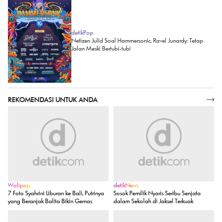
detikPop
Netizen Julid Soal Hammersonic, Ravel Junardy: Tetap
Jalan Meski Bertubi-tubi
REKOMENDASI UNTUK ANDA
SELENGKAPNYA
Wolipop
detikNews
7 Foto Syahrini Liburan ke Bali, Putrinya
Sosok Pemilik Nyaris Seribu Senjata
yang Beranjak Balita Bikin Gemas
dalam Sekolah di Jaksel Terkuak