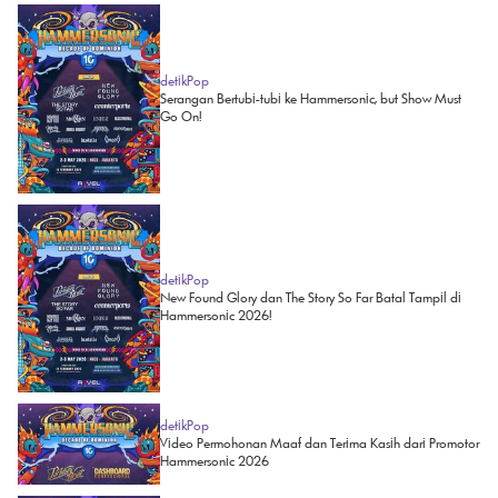
detikPop
Serangan Bertubi-tubi ke Hammersonic, but Show Must
Go On!
detikPop
New Found Glory dan The Story So Far Batal Tampil di
Hammersonic 2026!
detikPop
Video Permohonan Maaf dan Terima Kasih dari Promotor
Hammersonic 2026