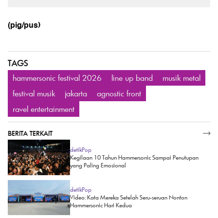
(pig/pus)
TAGS
hammersonic festival 2026
line up band
musik metal
festival musik
jakarta
agnostic front
ravel entertainment
BERITA TERKAIT
SELENGKAPNYA
detikPop
Kegilaan 10 Tahun Hammersonic Sampai Penutupan
yang Paling Emosional
detikPop
Video: Kata Mereka Setelah Seru-seruan Nonton
Hammersonic Hari Kedua