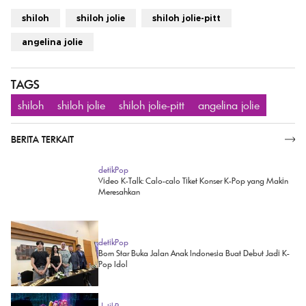
shiloh
shiloh jolie
shiloh jolie-pitt
angelina jolie
TAGS
shiloh
shiloh jolie
shiloh jolie-pitt
angelina jolie
BERITA TERKAIT
SELENGKAPNYA
detikPop
Video K-Talk: Calo-calo Tiket Konser K-Pop yang Makin
Meresahkan
detikPop
Born Star Buka Jalan Anak Indonesia Buat Debut Jadi K-
Pop Idol