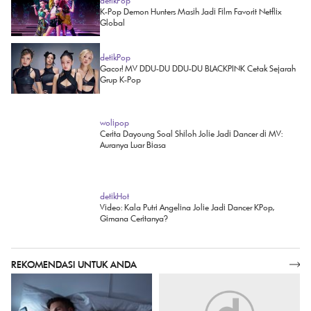
detikPop
K-Pop Demon Hunters Masih Jadi Film Favorit Netflix
Global
detikPop
Gacor! MV DDU-DU DDU-DU BLACKPINK Cetak Sejarah
Grup K-Pop
wolipop
Cerita Dayoung Soal Shiloh Jolie Jadi Dancer di MV:
Auranya Luar Biasa
detikHot
Video: Kala Putri Angelina Jolie Jadi Dancer KPop,
Gimana Ceritanya?
REKOMENDASI UNTUK ANDA
SELENGKAPNYA