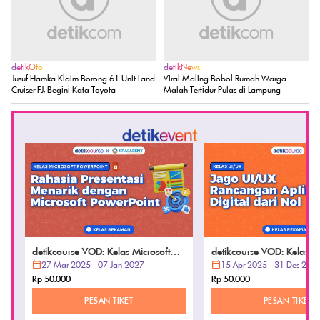
detikOto
detikNews
Jusuf Hamka Klaim Borong 61 Unit Land
Viral Maling Bobol Rumah Warga
Cruiser FJ, Begini Kata Toyota
Malah Tertidur Pulas di Lampung
detikcourse VOD: Kelas Microsoft
detikcourse VOD: Kelas U
PowerPoint
27 Mar 2025 - 07 Jan 2027
15 Apr 2025 - 31 Des 202
Rp 50.000
Rp 50.000
PESAN TIKET
PESAN TIKET