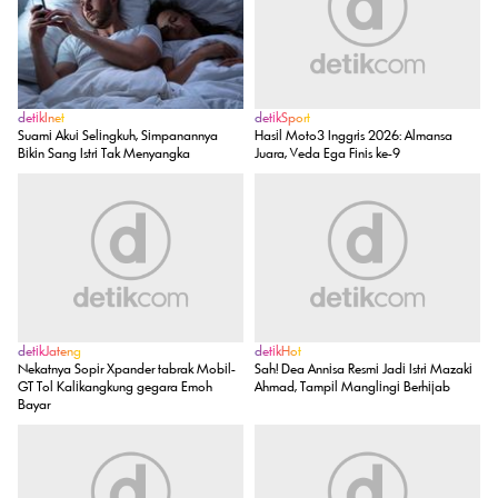
detikInet
detikSport
Suami Akui Selingkuh, Simpanannya
Hasil Moto3 Inggris 2026: Almansa
Bikin Sang Istri Tak Menyangka
Juara, Veda Ega Finis ke-9
detikJateng
detikHot
Nekatnya Sopir Xpander tabrak Mobil-
Sah! Dea Annisa Resmi Jadi Istri Mazaki
GT Tol Kalikangkung gegara Emoh
Ahmad, Tampil Manglingi Berhijab
Bayar