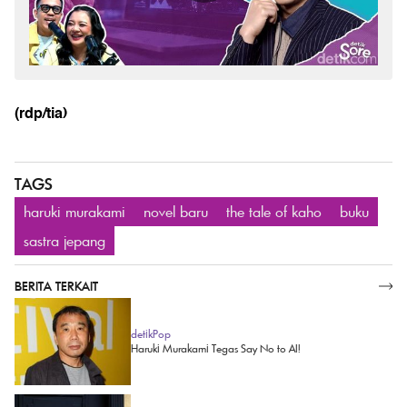
(rdp/tia)
TAGS
haruki murakami
novel baru
the tale of kaho
buku
sastra jepang
BERITA TERKAIT
SELENGKAPNYA
detikPop
Haruki Murakami Tegas Say No to AI!