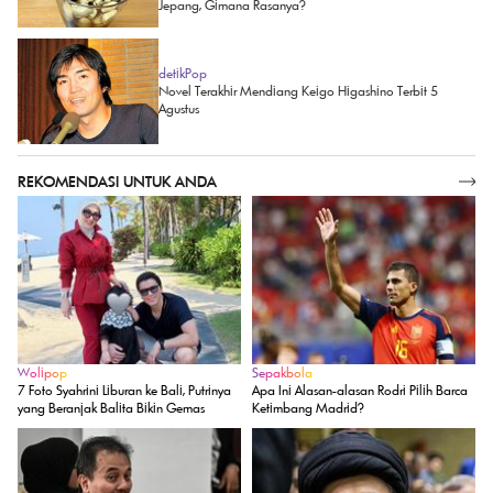
Jepang, Gimana Rasanya?
detikPop
Novel Terakhir Mendiang Keigo Higashino Terbit 5
Agustus
REKOMENDASI UNTUK ANDA
SELENGKAPNYA
Wolipop
Sepakbola
7 Foto Syahrini Liburan ke Bali, Putrinya
Apa Ini Alasan-alasan Rodri Pilih Barca
yang Beranjak Balita Bikin Gemas
Ketimbang Madrid?