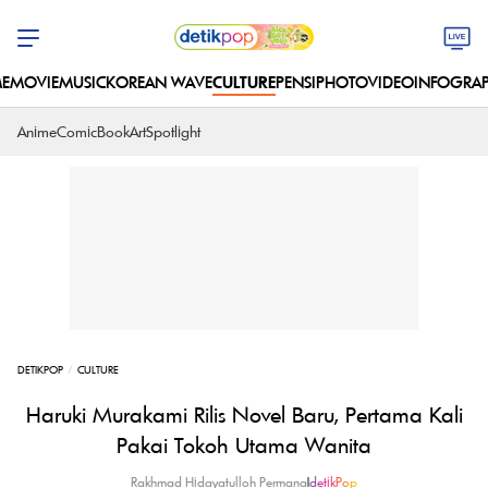
E
MOVIE
MUSIC
KOREAN WAVE
CULTURE
PENSI
PHOTO
VIDEO
INFOGRAP
Anime
Comic
Book
Art
Spotlight
DETIKPOP
CULTURE
Haruki Murakami Rilis Novel Baru, Pertama Kali
Pakai Tokoh Utama Wanita
Rakhmad Hidayatulloh Permana
|
detikPop