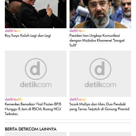
detikNews
detikNews
Roy Suryo Kalah Lagi dan Lagi
Presiden Iran Ungkap Komunikasi
dengan Mojtaba Khamenei 'Sangat
Sulit'
detikHealth
detikTravel
Kemenkes Benarkan Viral Pasien BPJS
Sosok Maliya dan Irfan, Dua Pendaki
Nunggu 8 Jam di RSCM, Ruang HCU
yang Tewas Terjatuh di Gunung Piramid
Terbatas
BERITA DETIKCOM LAINNYA