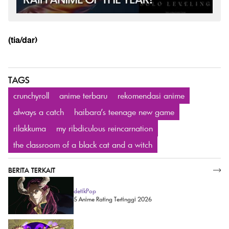
(tia/dar)
TAGS
crunchyroll
anime terbaru
rekomendasi anime
always a catch
haibara's teenage new game
rilakkuma
my ribdiculous reincarnation
the classroom of a black cat and a witch
BERITA TERKAIT
SELENGKAPNYA
detikPop
5 Anime Rating Tertinggi 2026