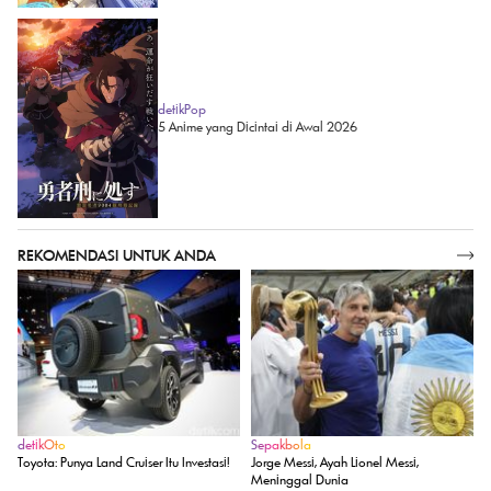
detikPop
5 Anime yang Dicintai di Awal 2026
REKOMENDASI UNTUK ANDA
SELENGKAPNYA
detikOto
Sepakbola
Toyota: Punya Land Cruiser Itu Investasi!
Jorge Messi, Ayah Lionel Messi,
Meninggal Dunia