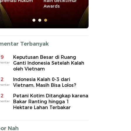
iktimur
2026
Membangun
S
Daerah
mentar Terbanyak
9
Keputusan Besar di Ruang
Ganti Indonesia Setelah Kalah
mentar
oleh Vietnam
2
Indonesia Kalah 0-3 dari
Vietnam, Masih Bisa Lolos?
mentar
2
Petani Kotim Ditangkap karena
Bakar Ranting hingga 1
mentar
Hektare Lahan Terbakar
por Nah