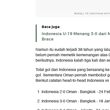
2026
Membangun
Sosial-Agraria
Daerah
SCROLL TO CONTINUE WIT
Baca juga:
Indonesia U-19 Menang 3-0 dari
Brace
Namun itu sudah terjadi 38 tahun yang lalu
belum pernah memetik kemenangan atas 
berikutnya, Indonesia kalah tiga kali dan ser
Total gol dari Indonesia yang bersarang
gol. Sementara Oman pernah membobol ga
Berikut catatan head-to-head Indonesia v
Indonesia 2-0 Oman - Bangkok - 24 Feb
Indonesia 3-0 Oman - Bangkok - 18 Jan