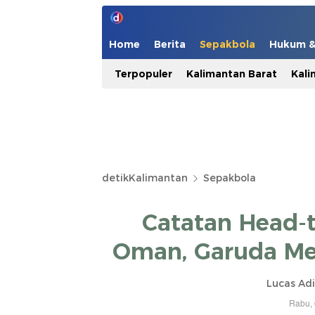
Home
Berita
Sepakbola
Hukum & 
Terpopuler
Kalimantan Barat
Kali
detikKalimantan
Sepakbola
Catatan Head-
Oman, Garuda Men
Lucas Adi
Rabu, 