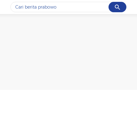
Cancel
Yang sedang ramai dicari
#1
data live draw sgp
#2
iran
#3
senjata
#4
prabowo
#5
gempa hari ini
Promoted
Terakhir yang dicari
Loading...