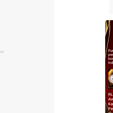
Pun
pe
Ko
In
Daniel Johan Raih
RL Raih detiktimur
MYP Dor
detiktimur Awards:
Awards 2026
Infrastr
tif
Dedikasi
Kategori Legislator
Berkeadi
n
Memperjuangkan
Pengawal
Gubernur