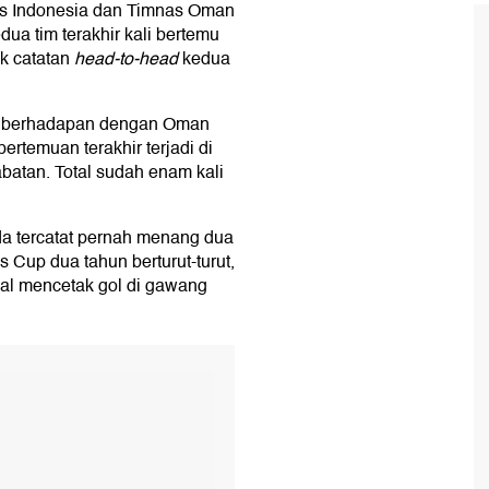
as Indonesia dan Timnas Oman
ua tim terakhir kali bertemu
ak catatan
head-to-head
kedua
ali berhadapan dengan Oman
rtemuan terakhir terjadi di
atan. Total sudah enam kali
da tercatat pernah menang dua
s Cup dua tahun berturut-turut,
gal mencetak gol di gawang
T