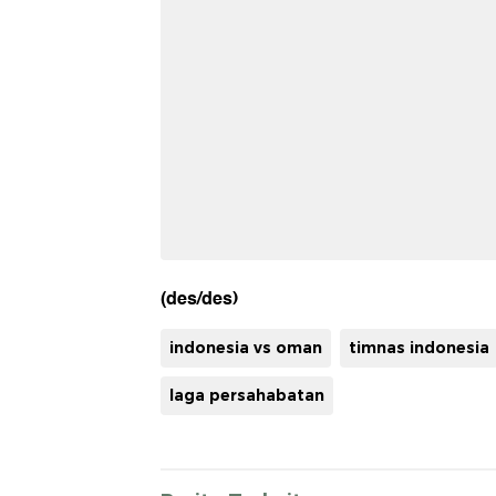
(des/des)
indonesia vs oman
timnas indonesia
laga persahabatan