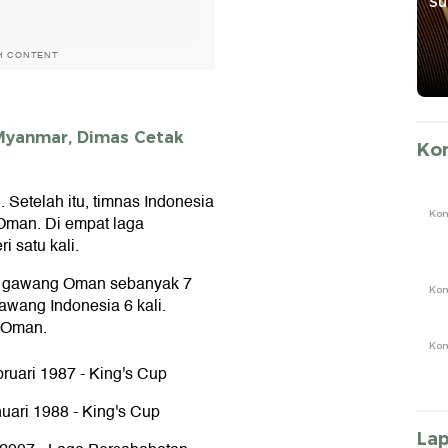
Petani & Nelayan
Supremasi Hukum
Raih det
Awards
H CONTENT
 Myanmar, Dimas Cetak
Ko
. Setelah itu, timnas Indonesia
Ko
Oman. Di empat laga
i satu kali.
 ke gawang Oman sebanyak 7
Ko
wang Indonesia 6 kali.
s Oman.
Ko
ruari 1987 - King's Cup
uari 1988 - King's Cup
La