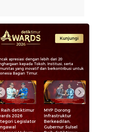
Kunjungi
cak apresiasi dengan lebih dari 20
nghargaan kepada Tokoh, Institusi, serta
munitas yang inovatif dan berkontribusi untuk
donesia Bagian Timur.
ong
Daftar Lengkap
Andi Iwan
uktur
Penerima
Darmawan Aras,
lan,
Penghargaan
Mengakselerasi
L
 Sulsel
detiktimur Awards
Infrastruktur demi