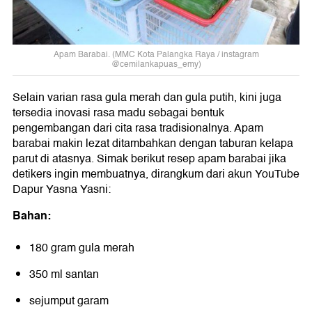
Apam Barabai. (MMC Kota Palangka Raya / instagram
@cemilankapuas_emy)
Selain varian rasa gula merah dan gula putih, kini juga
tersedia inovasi rasa madu sebagai bentuk
pengembangan dari cita rasa tradisionalnya. Apam
barabai makin lezat ditambahkan dengan taburan kelapa
parut di atasnya. Simak berikut resep apam barabai jika
detikers ingin membuatnya, dirangkum dari akun YouTube
Dapur Yasna Yasni:
Bahan:
180 gram gula merah
350 ml santan
sejumput garam