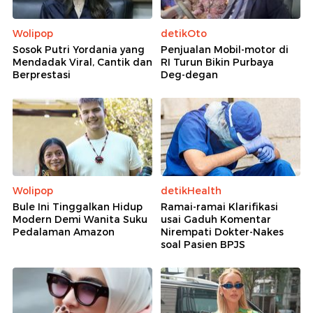
Wolipop
detikOto
Sosok Putri Yordania yang
Penjualan Mobil-motor di
Mendadak Viral, Cantik dan
RI Turun Bikin Purbaya
Berprestasi
Deg-degan
Wolipop
detikHealth
Bule Ini Tinggalkan Hidup
Ramai-ramai Klarifikasi
Modern Demi Wanita Suku
usai Gaduh Komentar
Pedalaman Amazon
Nirempati Dokter-Nakes
soal Pasien BPJS