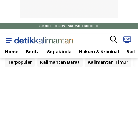
SCROLL TO CONTINUE WITH CONTENT
Home
Berita
Sepakbola
Hukum & Kriminal
Buda
Terpopuler
Kalimantan Barat
Kalimantan Timur