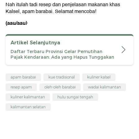
Nah itulah tadi resep dan penjelasan makanan khas
Kalsel, apam barabai. Selamat mencoba!
(aau/aau)
Artikel Selanjutnya
Daftar Terbaru Provinsi Gelar Pemutihan
Pajak Kendaraan: Ada yang Hapus Tunggakan
apam barabai
kue tradisional
kuliner kalsel
resep apam
oleh-oleh barabai
wadai kalimantan
kuliner kalimantan
hulu sungai tengah
kalimantan selatan