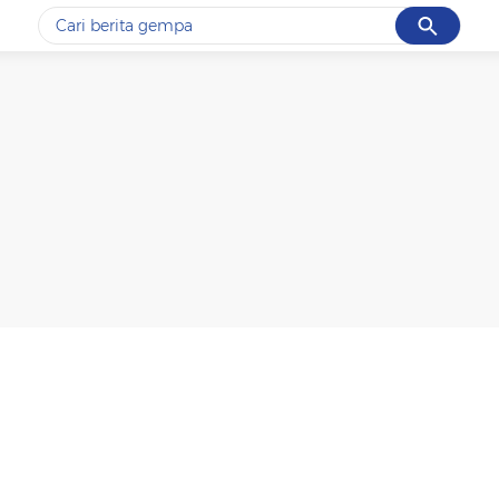
Cancel
Yang sedang ramai dicari
#1
gempa hari ini
#2
demo
#3
gempa
#4
iran
#5
prabowo
Promoted
Terakhir yang dicari
Loading...