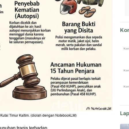
Ko
Ko
Ko
Ko
La
 Kutai Timur Kaltim. (diolah dengan NotebookLM)
unuhan tragis terhadap