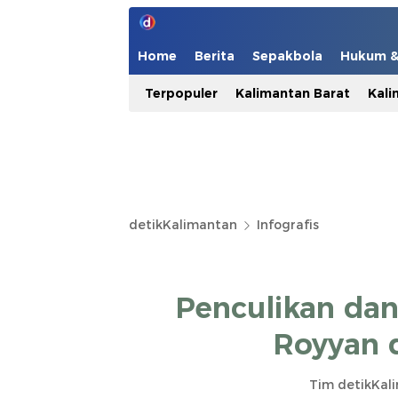
Home
Berita
Sepakbola
Hukum & 
Terpopuler
Kalimantan Barat
Kali
detikKalimantan
Infografis
Penculikan da
Royyan 
Tim detikKal