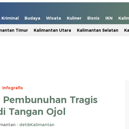
Kriminal
Budaya
Wisata
Kuliner
Bisnis
IKN
Kali
mantan Timur
Kalimantan Utara
Kalimantan Selatan
Ka
Infografis
n Pembunuhan Tragis
di Tangan Ojol
imantan -
detikKalimantan