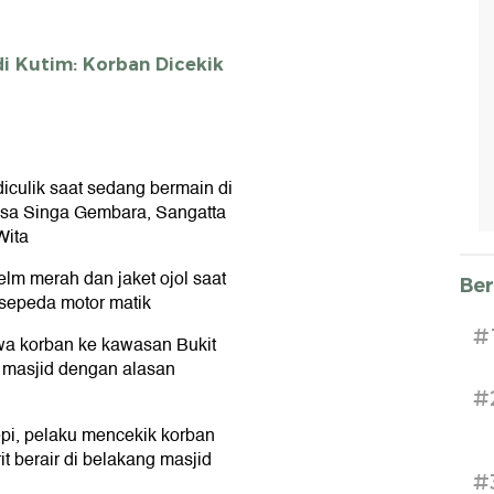
i Kutim: Korban Dicekik
 diculik saat sedang bermain di
esa Singa Gembara, Sangatta
Wita
lm merah dan jaket ojol saat
Ber
epeda motor matik
#
a korban ke kawasan Bukit
 masjid dengan alasan
#
sepi, pelaku mencekik korban
 berair di belakang masjid
#