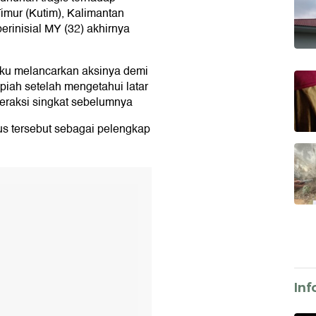
imur (Kutim), Kalimantan
rinisial MY (32) akhirnya
aku melancarkan aksinya demi
piah setelah mengetahui latar
teraksi singkat sebelumnya
sus tersebut sebagai pelengkap
T
Inf