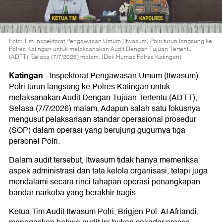
Foto: Tim Inspektorat Pengawasan Umum (Itwasum) Polri turun langsung ke
Polres Katingan untuk melaksanakan Audit Dengan Tujuan Tertentu
(ADTT), Selasa (7/7/2026) malam. (Dok Humas Polres Katingan)
Katingan
-
Inspektorat Pengawasan Umum (Itwasum)
Polri turun langsung ke Polres Katingan untuk
melaksanakan Audit Dengan Tujuan Tertentu (ADTT),
Selasa (7/7/2026) malam. Adapun salah satu fokusnya
mengusut pelaksanaan standar operasional prosedur
(SOP) dalam operasi yang berujung gugurnya tiga
personel Polri.
Dalam audit tersebut, Itwasum tidak hanya memeriksa
aspek administrasi dan tata kelola organisasi, tetapi juga
mendalami secara rinci tahapan operasi penangkapan
bandar narkoba yang berakhir tragis.
Ketua Tim Audit Itwasum Polri, Brigjen Pol. AI Afriandi,