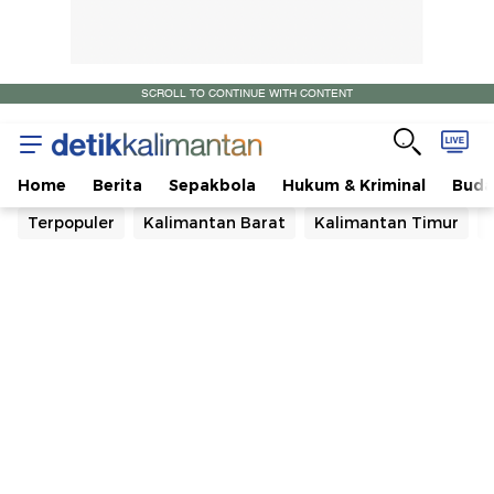
SCROLL TO CONTINUE WITH CONTENT
Home
Berita
Sepakbola
Hukum & Kriminal
Buda
Terpopuler
Kalimantan Barat
Kalimantan Timur