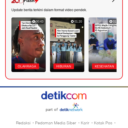
Flash
Update berita terkini dalam format video pendek.
00:43
01:20
01:07
OLAHRAGA
HIBURAN
KESEHATAN
part of
Redaksi
Pedoman Media Siber
Karir
Kotak Pos