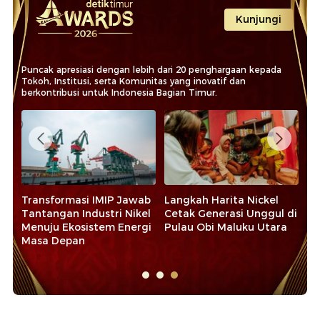
Kunjungi
Puncak apresiasi dengan lebih dari 20 penghargaan kepada
Tokoh, Institusi, serta Komunitas yang inovatif dan
berkontribusi untuk Indonesia Bagian Timur.
t
Transformasi IMIP Jawab
Langkah Harita Nickel
La
Tantangan Industri Nikel
Cetak Generasi Unggul di
Pe
Menuju Ekosistem Energi
Pulau Obi Maluku Utara
Pe
Masa Depan
Ma