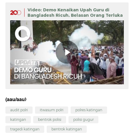
Video: Demo Kenaikan Upah Guru di
Bangladesh Ricuh, Belasan Orang Terluka
(aau/aau)
audit polri
itwasum polri
polres katingan
katingan
bentrok polisi
polisi gugur
tragedi katingan
bentrok katingan