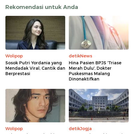
Rekomendasi untuk Anda
Wolipop
detikNews
Sosok Putri Yordania yang
Hina Pasien BPJS 'Triase
Mendadak Viral, Cantik dan
Merah Dulu', Dokter
Berprestasi
Puskesmas Malang
Dinonaktifkan
Wolipop
detikJogja