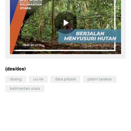
(des/des)
doxing
uu ite
data pribadi
pdam tarakan
kalimantan utara