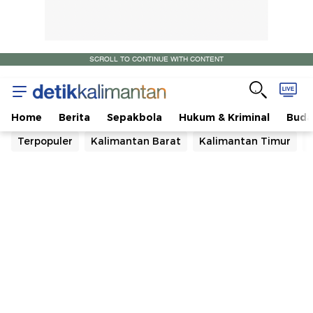
SCROLL TO CONTINUE WITH CONTENT
Home
Berita
Sepakbola
Hukum & Kriminal
Buda
Terpopuler
Kalimantan Barat
Kalimantan Timur