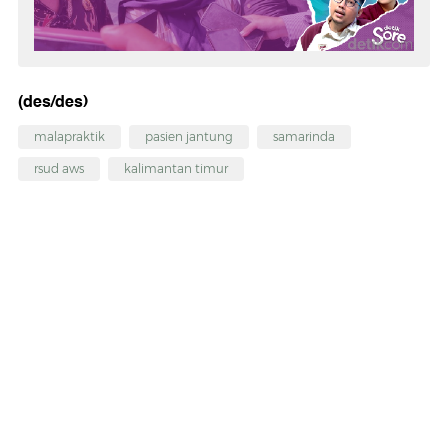
(des/des)
malapraktik
pasien jantung
samarinda
rsud aws
kalimantan timur