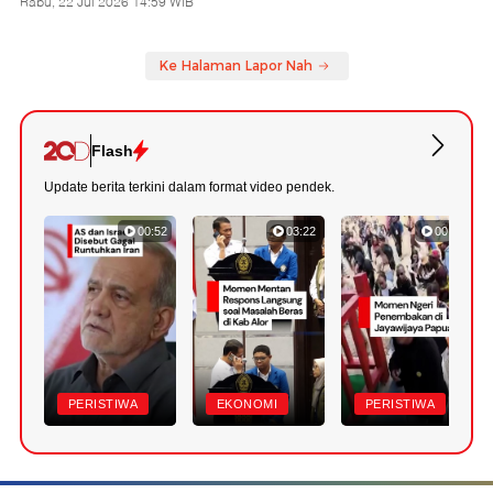
Rabu, 22 Jul 2026 14:59 WIB
Ke Halaman Lapor Nah
Flash
Update berita terkini dalam format video pendek.
00:52
03:22
00:42
PERISTIWA
EKONOMI
PERISTIWA