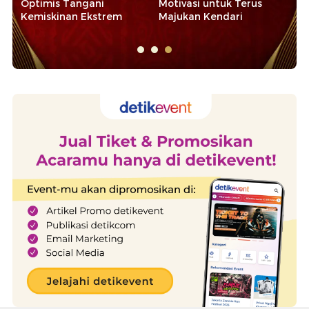
Optimis Tangani
Motivasi untuk Terus
Ap
Kemiskinan Ekstrem
Majukan Kendari
d