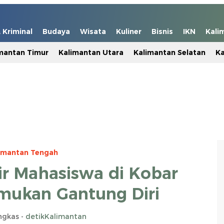
Kriminal
Budaya
Wisata
Kuliner
Bisnis
IKN
Kali
mantan Timur
Kalimantan Utara
Kalimantan Selatan
Ka
imantan Tengah
hir Mahasiswa di Kobar
mukan Gantung Diri
ngkas -
detikKalimantan