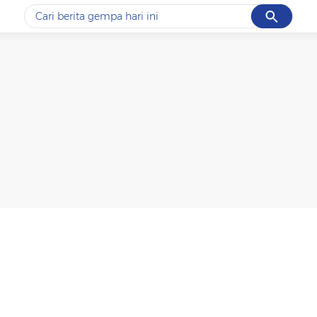
Cancel
Yang sedang ramai dicari
#1
data live draw sgp
#2
piala presiden 2026
#3
prabowo
#4
iran
#5
gempa hari ini
Promoted
Terakhir yang dicari
Loading...