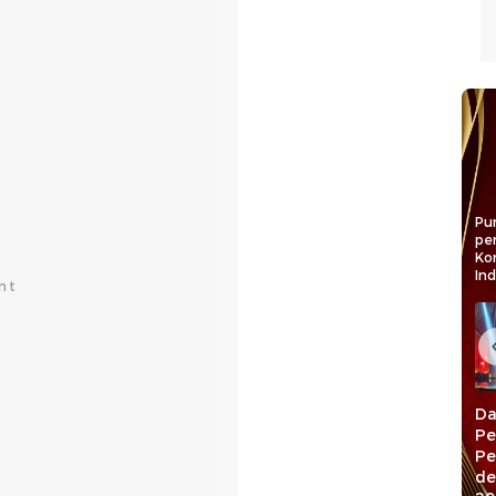
Pun
pe
Ko
In
RL Raih detiktimur
MYP Dorong
Da
Awards 2026
Infrastruktur
Pe
Kategori Legislator
Berkeadilan,
Pe
Pengawal
Gubernur Sulsel
de