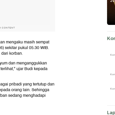
Supremasi Hukum
Raih detiktimur
20
Awards
H CONTENT
Ko
hkan mengaku masih sempat
) sekitar pukul 05.30 WIB.
a dari korban.
Ko
enyum dan menganggukkan
terlihat," ujar Budi kepada
Ko
agai pribadi yang tertutup dan
pada orang lain. Sehingga
Ko
orban sedang menghadapi
La