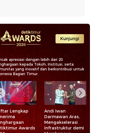
Kunjungi
cak apresiasi dengan lebih dari 20
nghargaan kepada Tokoh, Institusi, serta
munitas yang inovatif dan berkontribusi untuk
donesia Bagian Timur.
ftar Lengkap
Andi Iwan
Bahtra Banong
nerima
Darmawan Aras,
Dianugerahi
nghargaan
Mengakselerasi
Legislator Aspirat
tiktimur Awards
Infrastruktur demi
Bidang Keadilan