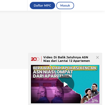
Daftar MPC
Masuk
Video: Di Balik Jatuhnya ASN
Nias dari Lantai 12 Apartemen