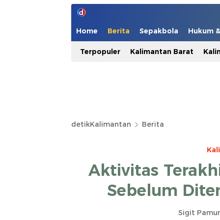
Home
Berita
Sepakbola
Hukum & 
Terpopuler
Kalimantan Barat
Kali
detikKalimantan
Berita
Kal
Aktivitas Terak
Sebelum Dite
Sigit Pamu