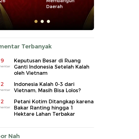
26
Membangun
Sosial-Agraria
Daerah
mentar Terbanyak
9
Keputusan Besar di Ruang
Ganti Indonesia Setelah Kalah
mentar
oleh Vietnam
2
Indonesia Kalah 0-3 dari
Vietnam, Masih Bisa Lolos?
mentar
2
Petani Kotim Ditangkap karena
Bakar Ranting hingga 1
mentar
Hektare Lahan Terbakar
por Nah