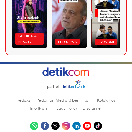
FASHION &
BEAUTY
PERISTIWA
EKONOMI
part of
Redaksi
Pedoman Media Siber
Karir
Kotak Pos
Info Iklan
Privacy Policy
Disclaimer