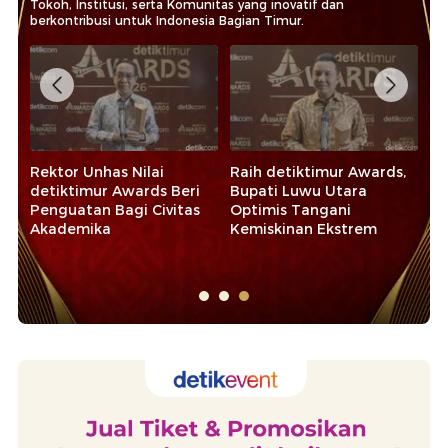
Tokoh, Institusi, serta Komunitas yang inovatif dan
berkontribusi untuk Indonesia Bagian Timur.
Rektor Unhas Nilai
Raih detiktimur Awards,
Ba
detiktimur Awards Beri
Bupati Luwu Utara
de
Penguatan Bagi Civitas
Optimis Tangani
Ko
Akademika
Kemiskinan Ekstrem
Ek
Sy