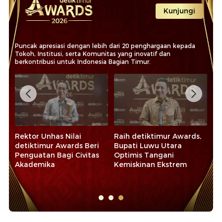
Kunjungi
Puncak apresiasi dengan lebih dari 20 penghargaan kepada
Tokoh, Institusi, serta Komunitas yang inovatif dan
berkontribusi untuk Indonesia Bagian Timur.
Rektor Unhas Nilai
Raih detiktimur Awards,
Ba
detiktimur Awards Beri
Bupati Luwu Utara
de
Penguatan Bagi Civitas
Optimis Tangani
Ko
Akademika
Kemiskinan Ekstrem
Ek
Sy