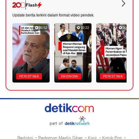
Flash
Update berita terkini dalam format video pendek.
00:52
03:22
00:42
PERISTIWA
EKONOMI
PERISTIWA
part of
Redaksi
Pedoman Media Siber
Karir
Kotak Pos