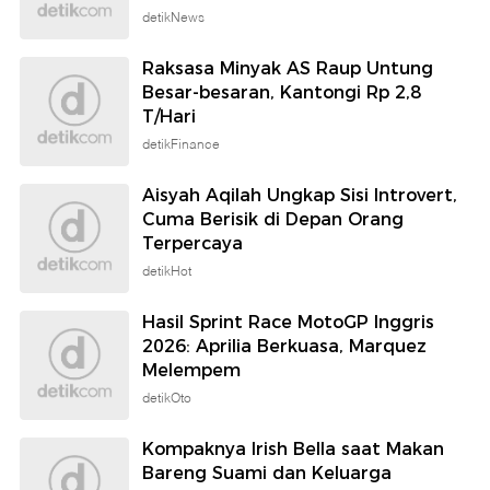
detikNews
Raksasa Minyak AS Raup Untung
Besar-besaran, Kantongi Rp 2,8
T/Hari
detikFinance
Aisyah Aqilah Ungkap Sisi Introvert,
Cuma Berisik di Depan Orang
Terpercaya
detikHot
Hasil Sprint Race MotoGP Inggris
2026: Aprilia Berkuasa, Marquez
Melempem
detikOto
Kompaknya Irish Bella saat Makan
Bareng Suami dan Keluarga