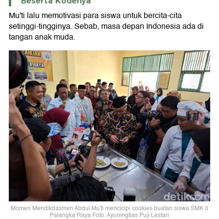
Beserta Kodenya
Mu'ti lalu memotivasi para siswa untuk bercita-cita
setinggi-tingginya. Sebab, masa depan Indonesia ada di
tangan anak muda.
Momen Mendikdasmen Abdul Mu'ti mencicipi cookies buatan siswa SMK 3
Palangka Raya Foto: Ayuningtias Puji Lestari