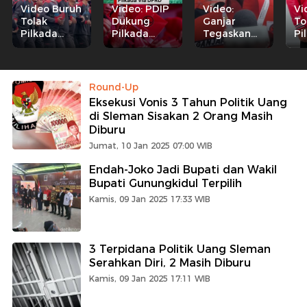
Video Buruh
Video: PDIP
Video:
Vi
Tolak
Dukung
Ganjar
To
Pilkada
Pilkada
Tegaskan
Pi
Lewat
Langsung,
PDIP Tolak
Le
DPRD:
Cak Imin
Pilkada Via
DP
Rakyat
Sebut PKB
DPRD,
Ha
Nggak Mau
Konsisten
Dibahas di
Ra
Round-Up
Balik Zaman
Via DPRD
Rakernas
Eksekusi Vonis 3 Tahun Politik Uang
Orba
di Sleman Sisakan 2 Orang Masih
Diburu
Jumat, 10 Jan 2025 07:00 WIB
Endah-Joko Jadi Bupati dan Wakil
Bupati Gunungkidul Terpilih
Kamis, 09 Jan 2025 17:33 WIB
3 Terpidana Politik Uang Sleman
Serahkan Diri, 2 Masih Diburu
Kamis, 09 Jan 2025 17:11 WIB