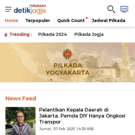
Berita
dan
Home
Terpopuler
Quick Count
Jadwal Pilkada
Fakta
Trending :
Pilkada 2024
Pilkada Jogja
Pilkada
PILKADA
Yogyakarta
YOGYAKARTA
2024
Terkini
News Feed
Pelantikan Kepala Daerah di
dan
Jakarta, Pemda DIY Hanya Ongkosi
Transpor
Terbaru
Jumat, 07 Feb 2025 14:39 WIB