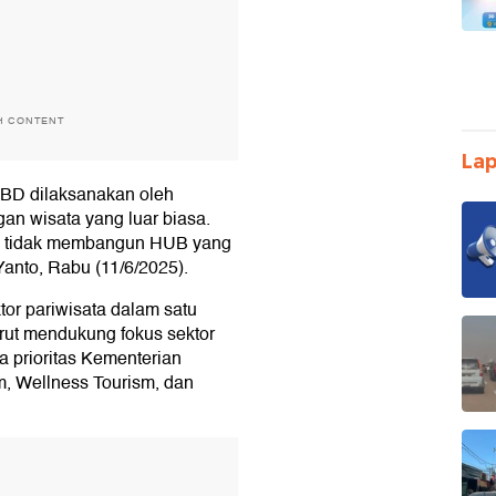
H CONTENT
Lap
APBD dilaksanakan oleh
gan wisata yang luar biasa.
gan tidak membangun HUB yang
Yanto, Rabu (11/6/2025).
tor pariwisata dalam satu
urut mendukung fokus sektor
 prioritas Kementerian
m, Wellness Tourism, dan
T