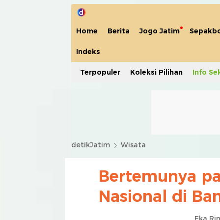
Home
Berita
Jogo Jatim
Sepakbo
Indeks
Terpopuler
Koleksi Pilihan
Info Se
detikJatim
Wisata
Bertemunya par
Nasional di Ba
Eka Ri