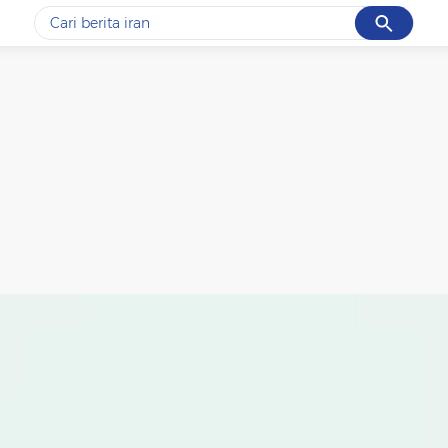
Cancel
Yang sedang ramai dicari
#1
data live draw sgp
#2
piala presiden 2026
#3
prabowo
#4
iran
#5
gempa hari ini
Promoted
Terakhir yang dicari
Loading...