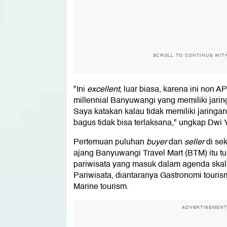
SCROLL TO CONTINUE WIT
"Ini
excellent,
luar biasa, karena ini non 
millennial Banyuwangi yang memiliki jarin
Saya katakan kalau tidak memiliki jarin
bagus tidak bisa terlaksana," ungkap Dwi 
Pertemuan puluhan
buyer
dan
seller
di sek
ajang Banyuwangi Travel Mart (BTM) itu t
pariwisata yang masuk dalam agenda skala
Pariwisata, diantaranya Gastronomi touris
Marine tourism.
ADVERTISEMEN