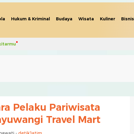
la
Hukum & Kriminal
Budaya
Wisata
Kuliner
Bisnis
kitarmu
a Pelaku Pariwisata
nyuwangi Travel Mart
mawati -
detikJatim