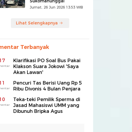
Sukomanunggal
Jumat, 26 Jun 2026 13:53 WIB
Lihat Selengkapnya
mentar Terbanyak
17
Klarifikasi PO Soal Bus Pakai
Klakson Suara Jokowi 'Saya
mentar
Akan Lawan'
11
Pencuri Tas Berisi Uang Rp 5
Ribu Divonis 4 Bulan Penjara
mentar
10
Teka-teki Pemilik Sperma di
Jasad Mahasiswi UMM yang
mentar
Dibunuh Bripka Agus