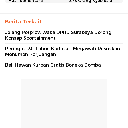
Hasil Sementara
1.878 Orang Nyoblos di
Coblosan Ulang Magetan,
Pemungutan Suara Ulang
Paslon Sujatno-Ida
di Pilbup Magetan
Unggul
Berita Terkait
Jelang Porprov, Waka DPRD Surabaya Dorong
Konsep Sportainment
Peringati 30 Tahun Kudatuli, Megawati Resmikan
Monumen Perjuangan
Pilkada Jatim 2024
Coblosan Ulang di
Beli Hewan Kurban Gratis Boneka Domba
Magetan Dijaga Ketat, 2
Semangat Pasutri Lansia
Perguruan Silat Jadi
di Magetan Saat Ikuti
Atensi
Coblosan Ulang