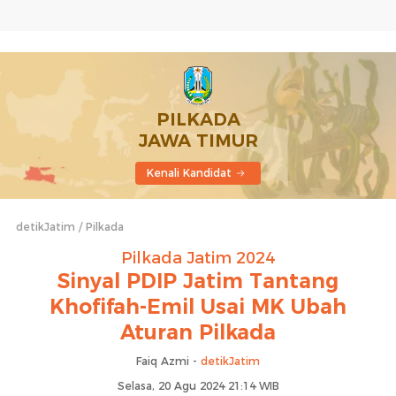
PILKADA
JAWA TIMUR
Kenali Kandidat
detikJatim
Pilkada
Pilkada Jatim 2024
Sinyal PDIP Jatim Tantang
Khofifah-Emil Usai MK Ubah
Aturan Pilkada
Faiq Azmi -
detikJatim
Selasa, 20 Agu 2024 21:14 WIB