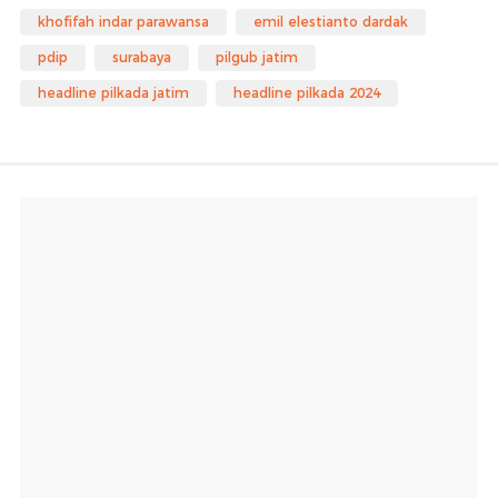
khofifah indar parawansa
emil elestianto dardak
pdip
surabaya
pilgub jatim
headline pilkada jatim
headline pilkada 2024