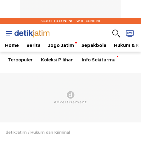
SCROLL TO CONTINUE WITH CONTENT
Home
Berita
Jogo Jatim
Sepakbola
Hukum & Kr
Terpopuler
Koleksi Pilihan
Info Sekitarmu
detikJatim
Hukum dan Kriminal