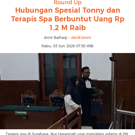
Round Up
Hubungan Spesial Tonny dan
Terapis Spa Berbuntut Uang Rp
1,2 M Raib
Amir Baihaqi -
detikJatim
Rabu, 03 Jun 2026 07:30 WIB
Terapis spa di Surabaya, Nur Hasannah usai menjalani sidang di PN