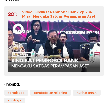
Video: Sindikat Pembobol Bank Rp 204
Miliar Mengaku Satgas Perampasan Aset
(ihc/abq)
terapis spa
pembobolan rekening
nur hasannah
surabaya