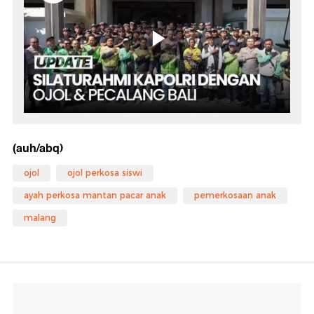
(auh/abq)
ojol
ojol perkosa siswi
ayah perkosa mantan pacar anak
pemerkosaan anak
malang