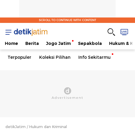
SCROLL TO CONTINUE WITH CONTENT
Home
Berita
Jogo Jatim
Sepakbola
Hukum & Kr
Terpopuler
Koleksi Pilihan
Info Sekitarmu
detikJatim
Hukum dan Kriminal