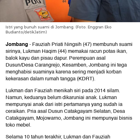
Istri yang bunuh suami di Jombang. (Foto: Enggran Eko
Budianto/detikJatim)
Jombang
-
Fauziah Priati Ningsih (47) membunuh suami
sirinya, Lukman Haqim (44) memakai racun potas ikan,
balok kayu dan pisau dapur. Perempuan asal
Dusun/Desa Carangrejo, Kesamben, Jombang ini tega
menghabisi suaminya karena sering menjadi korban
kekerasan dalam rumah tangga (KDRT).
Lukman dan Fauziah menikah siri pada 2014 silam.
Namun, keduanya belum dikaruniai anak. Lukman
mempunyai anak dari istri pertamanya yang sudah ia
ceraikan. Pria asal Dusun Catakgayam Selatan, Desa
Catakgayam, Mojowarno, Jombang ini mempunyai bisnis
toko mebel.
Selama 10 tahun terakhir, Lukman dan Fauziah