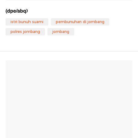
(dpe/abq)
istri bunuh suami
pembunuhan di jombang
polres jombang
jombang