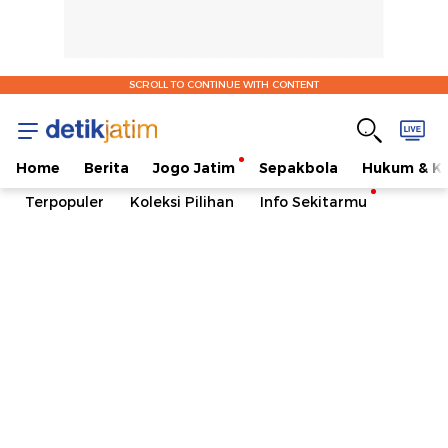
SCROLL TO CONTINUE WITH CONTENT
Home
Berita
Jogo Jatim
Sepakbola
Hukum & Kr
Terpopuler
Koleksi Pilihan
Info Sekitarmu