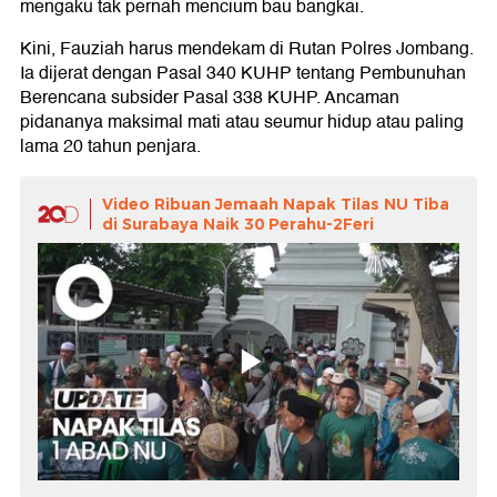
mengaku tak pernah mencium bau bangkai.
Kini, Fauziah harus mendekam di Rutan Polres Jombang.
Ia dijerat dengan Pasal 340 KUHP tentang Pembunuhan
Berencana subsider Pasal 338 KUHP. Ancaman
pidananya maksimal mati atau seumur hidup atau paling
lama 20 tahun penjara.
Video Ribuan Jemaah Napak Tilas NU Tiba
di Surabaya Naik 30 Perahu-2Feri