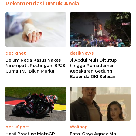
Rekomendasi untuk Anda
detikInet
detikNews
Belum Reda Kasus Nakes
Jl Abdul Muis Ditutup
Nirempati, Postingan 'BPJS
hingga Pemadaman
Cuma 1%' Bikin Murka
Kebakaran Gedung
Bapenda DKI Selesai
detikSport
Wolipop
Hasil Practice MotoGP
Foto: Gaya Agnez Mo