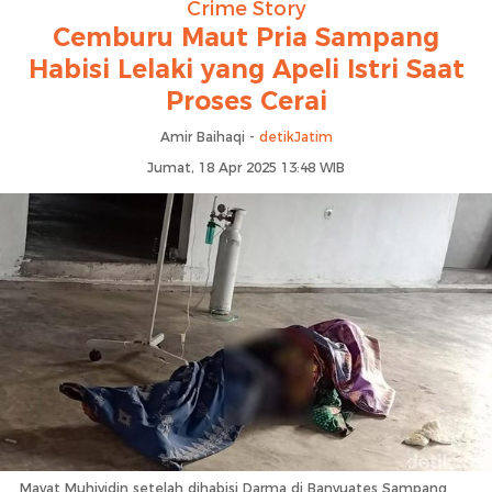
Crime Story
Cemburu Maut Pria Sampang
Habisi Lelaki yang Apeli Istri Saat
Proses Cerai
Amir Baihaqi -
detikJatim
Jumat, 18 Apr 2025 13:48 WIB
Mayat Muhiyidin setelah dihabisi Darma di Banyuates Sampang