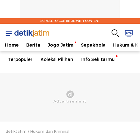
SCROLL TO CONTINUE WITH CONTENT
Home
Berita
Jogo Jatim
Sepakbola
Hukum & Kr
Terpopuler
Koleksi Pilihan
Info Sekitarmu
detikJatim
Hukum dan Kriminal