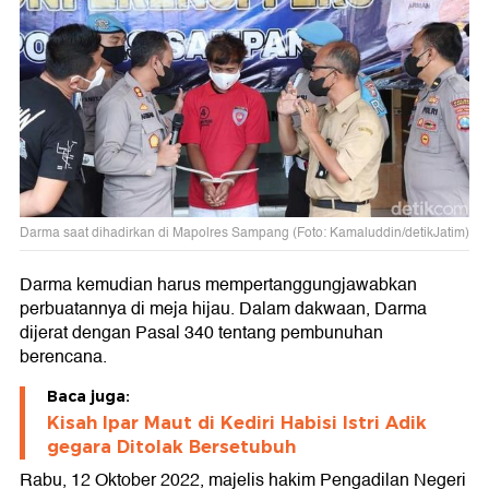
Darma saat dihadirkan di Mapolres Sampang (Foto: Kamaluddin/detikJatim)
Darma kemudian harus mempertanggungjawabkan
perbuatannya di meja hijau. Dalam dakwaan, Darma
dijerat dengan Pasal 340 tentang pembunuhan
berencana.
Baca juga:
Kisah Ipar Maut di Kediri Habisi Istri Adik
gegara Ditolak Bersetubuh
Rabu, 12 Oktober 2022, majelis hakim Pengadilan Negeri