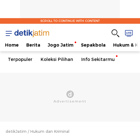
SCROLL TO CONTINUE WITH CONTENT
Home
Berita
Jogo Jatim
Sepakbola
Hukum & Kr
Terpopuler
Koleksi Pilihan
Info Sekitarmu
detikJatim
Hukum dan Kriminal