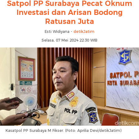
Satpol PP Surabaya Pecat Oknum
Investasi dan Arisan Bodong
Ratusan Juta
Esti Widiyana -
detikJatim
Selasa, 07 Mei 2024 22:30 WIB
Kasatpol PP Surabaya M Fikser. (Foto: Aprilia Devi/detikJatim)