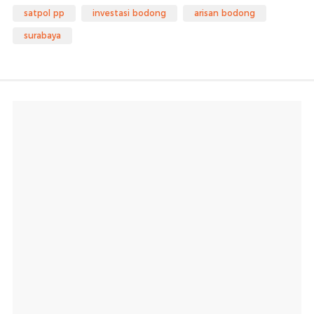
satpol pp
investasi bodong
arisan bodong
surabaya